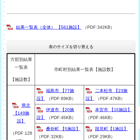
結果一覧表（全体） 【561施設】
（PDF:342KB）
表のサイズを切り替える
方部別結果
一覧表
市町村別結果一覧表【施設数】
【施設数】
福島市 【77施
二本松市 【23施
設】
（PDF:89KB）
設】
（PDF:47KB）
県北
伊達市 【20施
本宮市 【15施設】
【149施
設】
（PDF:45KB）
（PDF:46KB）
設】
桑折町 【5施設】
国見町【1施設】
（PDF:128
（PDF:32KB）
（PDF:29KB）