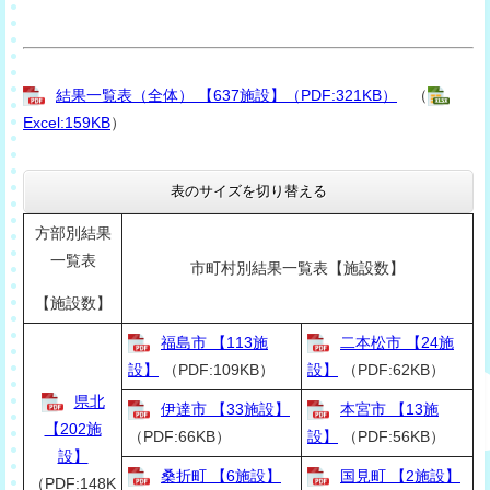
結果一覧表（全体） 【637施設】（PDF:321KB）
（
Excel:159KB
）
表のサイズを切り替える
方部別結果
一覧表
市町村別結果一覧表【施設数】
【施設数】
福島市 【113施
二本松市 【24施
設】
（PDF:109KB）
設】
（PDF:62KB）
県北
伊達市 【33施設】
本宮市 【13施
【202施
（PDF:66KB）
設】
（PDF:56KB）
設】
桑折町 【6施設】
国見町 【2施設】
（PDF:148K