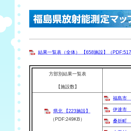
結果一覧表（全体） 【658施設】（PDF:51
方部別結果一覧表
【施設数】
福島市 
伊達市 
県北 【223施設】
（PDF:249KB）
桑折町 