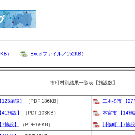
7KB）
（
Excelファイル／152KB
）
市町村別結果一覧表【施設数】
【123施設】
（PDF:186KB）
二本松市 【2
【41施設】
（PDF:103KB）
本宮市 【14施
【7施設】
（PDF:69KB）
川俣町 【7施