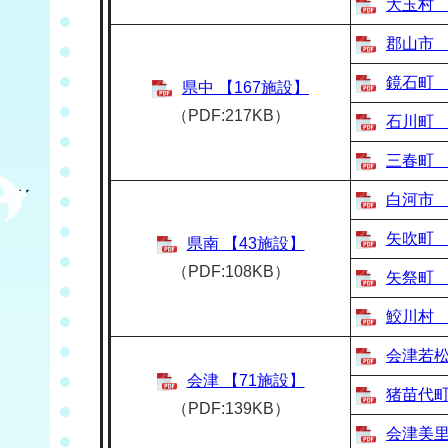
大玉村 
郡山市 
鏡石町 
県中 【167施設】
（PDF:217KB）
石川町 
三春町 
白河市 
矢吹町 
県南 【43施設】
（PDF:108KB）
矢祭町 
鮫川村 
会津若松
会津 【71施設】
猪苗代町
（PDF:139KB）
会津美里