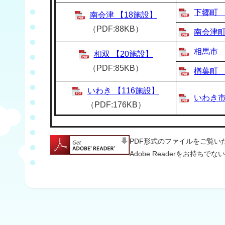
下郷町 
南会津 【18施設】
（PDF:88KB）
南会津町
相馬市 
相双 【20施設】
（PDF:85KB）
楢葉町 
いわき 【116施設】
いわき市
（PDF:176KB）
PDF形式のファイルをご覧いただ
Adobe Readerをお持