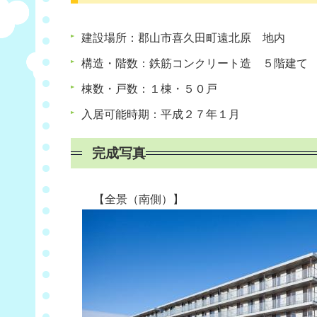
建設場所：郡山市喜久田町遠北原 地内
構造・階数：鉄筋コンクリート造 ５階建て
棟数・戸数：１棟・５０戸
入居可能時期：平成２７年１月
完成写真
【全景（南側）】