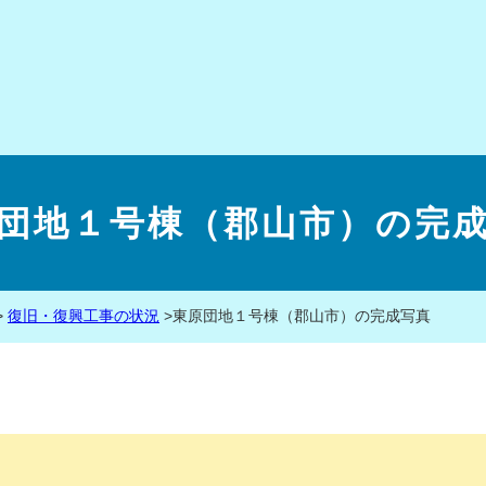
団地１号棟（郡山市）の完
>
復旧・復興工事の状況
>
東原団地１号棟（郡山市）の完成写真