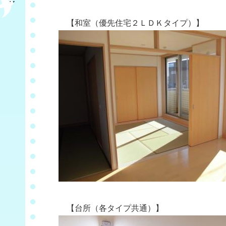
【和室（優先住宅２ＬＤＫタイプ）】
【台所（各タイプ共通）】