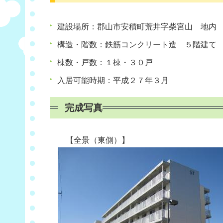
建設場所：郡山市安積町荒井字柴宮山 地内
構造・階数：鉄筋コンクリート造 ５階建て
棟数・戸数：１棟・３０戸
入居可能時期：平成２７年３月
完成写真
【全景（東側）】