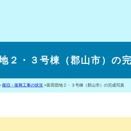
地２・３号棟（郡山市）の
>
復旧・復興工事の状況
>
富田団地２・３号棟（郡山市）の完成写真