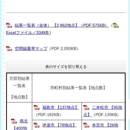
結果一覧表（全体） 【2,862地点】（PDF:575KB）
（
Excelファイル／334KB
)
空間線量率マップ
（PDF:2,050KB）
表のサイズを切り替える
方部別結果
一覧表
市町村別結果一覧表【地点数】
【地点数】
福島市 【137地点】
二本松市 【95地
（PDF:182KB）
点】
（PDF:139KB）
県北
伊達市 【78地点】
本宮市 【26地
【400地