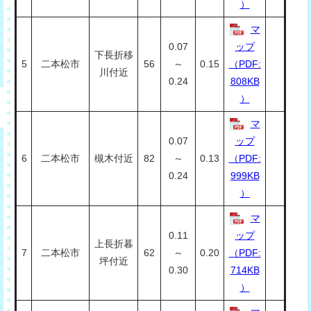
）
マ
0.07
ップ
下長折移
5
二本松市
56
～
0.15
（PDF:
川付近
0.24
808KB
）
マ
0.07
ップ
6
二本松市
槻木付近
82
～
0.13
（PDF:
0.24
999KB
）
マ
0.11
ップ
上長折暮
7
二本松市
62
～
0.20
（PDF:
坪付近
0.30
714KB
）