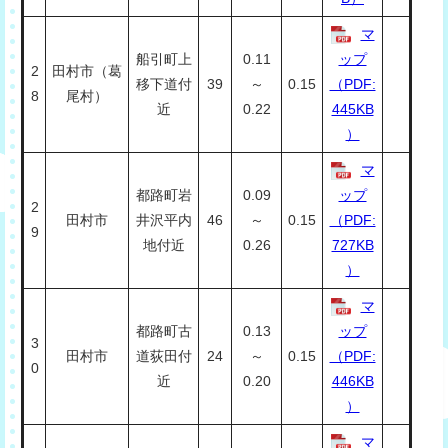
マ
船引町上
0.11
ップ
2
田村市（葛
移下道付
39
～
0.15
（PDF:
8
尾村）
近
0.22
445KB
）
マ
都路町岩
0.09
ップ
2
田村市
井沢平内
46
～
0.15
（PDF:
9
地付近
0.26
727KB
）
マ
都路町古
0.13
ップ
3
田村市
道荻田付
24
～
0.15
（PDF:
0
近
0.20
446KB
）
マ