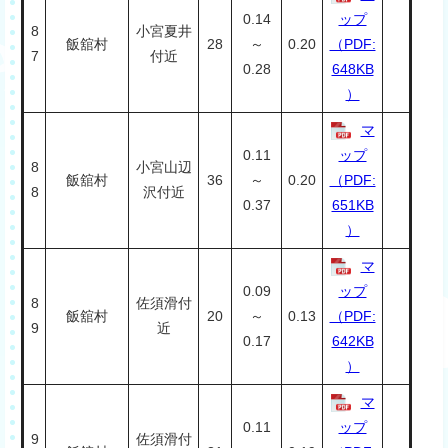
0.14
ップ
8
小宮夏井
飯舘村
28
～
0.20
（PDF:
7
付近
0.28
648KB
）
マ
0.11
ップ
8
小宮山辺
飯舘村
36
～
0.20
（PDF:
8
沢付近
0.37
651KB
）
マ
0.09
ップ
8
佐須滑付
飯舘村
20
～
0.13
（PDF:
9
近
0.17
642KB
）
マ
0.11
ップ
9
佐須滑付