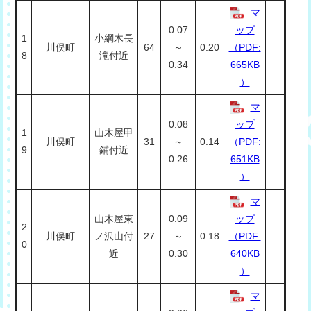
マ
0.07
ップ
1
小綱木長
川俣町
64
～
0.20
（PDF:
8
滝付近
0.34
665KB
）
マ
0.08
ップ
1
山木屋甲
川俣町
31
～
0.14
（PDF:
9
鋪付近
0.26
651KB
）
マ
山木屋東
0.09
ップ
2
川俣町
ノ沢山付
27
～
0.18
（PDF:
0
近
0.30
640KB
）
マ