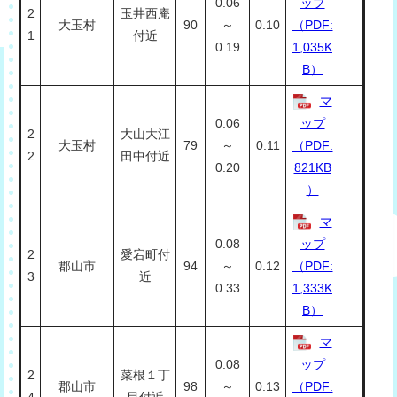
0.06
ップ
2
玉井西庵
大玉村
90
～
0.10
（PDF:
1
付近
0.19
1,035K
B）
マ
0.06
ップ
2
大山大江
大玉村
79
～
0.11
（PDF:
2
田中付近
0.20
821KB
）
マ
0.08
ップ
2
愛宕町付
郡山市
94
～
0.12
（PDF:
3
近
0.33
1,333K
B）
マ
0.08
ップ
2
菜根１丁
郡山市
98
～
0.13
（PDF:
4
目付近