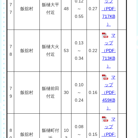
0.12
ップ
7
飯樋大平
飯舘村
48
～
0.27
（PDF:
7
付近
0.55
717KB
）
マ
0.13
ップ
7
飯樋大火
飯舘村
53
～
0.22
（PDF:
8
付近
0.34
713KB
）
マ
0.10
ップ
7
飯樋前田
飯舘村
30
～
0.16
（PDF:
9
付近
0.24
459KB
）
マ
0.08
ップ
8
飯樋町付
10
飯舘村
～
0.15
（PDF:
0
近
3