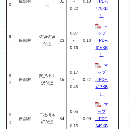
飯舘村
31
～
0.19
（PDF:
0
近
0.32
470KB
）
マ
0.07
ップ
9
佐須佐須
飯舘村
23
～
0.10
（PDF:
1
付近
0.16
616KB
）
マ
0.17
ップ
9
関沢小手
飯舘村
15
～
0.27
（PDF:
2
沢付近
0.45
417KB
）
マ
0.05
ップ
9
二枚橋本
飯舘村
34
～
0.09
（PDF:
3
町付近
0.15
649KB