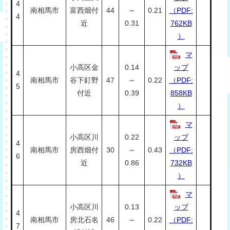
4
南相馬市
富西畑付
44
～
0.21
（PDF:
4
近
0.31
762KB
）
マ
小高区金
0.14
ップ
4
南相馬市
谷下釘野
47
～
0.22
（PDF:
5
付近
0.39
858KB
）
マ
小高区川
0.22
ップ
4
南相馬市
房西畑付
30
～
0.43
（PDF:
6
近
0.86
732KB
）
マ
小高区川
0.13
ップ
4
南相馬市
房北石名
46
～
0.22
（PDF:
7