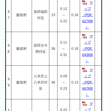
マ
0.12
ップ
9
前田福田
飯舘村
23
～
0.16
（PDF:
7
付近
0.22
627KB
）
マ
0.11
ップ
9
前田古今
飯舘村
36
～
0.18
（PDF:
8
明付近
0.31
643KB
）
マ
八木沢上
0.09
ップ
9
飯舘村
八木沢付
36
～
0.13
（PDF:
9
近
0.23
667KB
）
マ
1
0.22
ップ