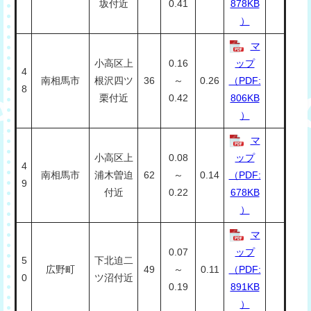
坂付近
0.41
878KB
）
マ
小高区上
0.16
ップ
4
南相馬市
根沢四ツ
36
～
0.26
（PDF:
8
栗付近
0.42
806KB
）
マ
小高区上
0.08
ップ
4
南相馬市
浦木曽迫
62
～
0.14
（PDF:
9
付近
0.22
678KB
）
マ
0.07
ップ
5
下北迫二
広野町
49
～
0.11
（PDF:
0
ツ沼付近
0.19
891KB
）