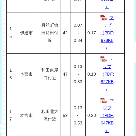
）
マ
月舘町糠
0.07
ップ
1
伊達市
田坊田付
42
～
0.17
（PDF:
5
近
0.34
678KB
）
マ
0.13
ップ
1
和田東屋
本宮市
47
～
0.19
（PDF:
6
口付近
0.33
827KB
）
マ
0.13
ップ
1
和田北大
本宮市
59
～
0.23
（PDF:
7
沢付近
0.53
647KB
）