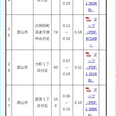
0.33
1,383K
B）
マ
日和田町
0.11
ップ
2
郡山市
高倉字庚
74
～
0.18
（PDF:
5
申向付近
0.32
871KB
）
マ
0.07
ップ
2
大町１丁
郡山市
93
～
0.11
（PDF:
6
目付近
0.18
1,311K
B）
マ
0.06
ップ
2
図景１丁
10
郡山市
～
0.10
（PDF:
7
目付近
0
0.15
1,398K
B）