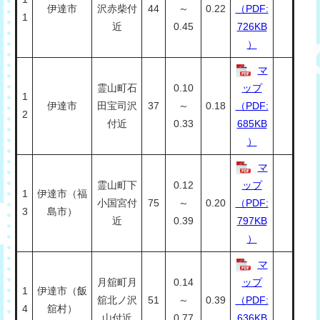
伊達市
沢赤柴付
44
～
0.22
（PDF:
1
近
0.45
726KB
）
マ
霊山町石
0.10
ップ
1
伊達市
田宝司沢
37
～
0.18
（PDF:
2
付近
0.33
685KB
）
マ
霊山町下
0.12
ップ
1
伊達市（福
小国宮付
75
～
0.20
（PDF:
3
島市）
近
0.39
797KB
）
マ
月舘町月
0.14
ップ
1
伊達市（飯
舘北ノ沢
51
～
0.39
（PDF:
4
舘村）
山付近
0.77
636KB