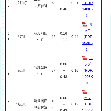
浪江町
78
～
0.21
（PDF:
7
ノ原付近
0.46
940KB
）
マ
ップ
6
樋渡河田
0.16
浪江町
42
0.44
（PDF:
8
付近
～1.1
953KB
）
マ
0.06
ップ
6
高瀬堀内
浪江町
57
～
0.16
（PDF:
9
付近
0.48
1,008K
B）
マ
0.06
ップ
7
幾世橋田
16
浪江町
～
0.12
（PDF:
0
中前付近
6
0.43
1,304K