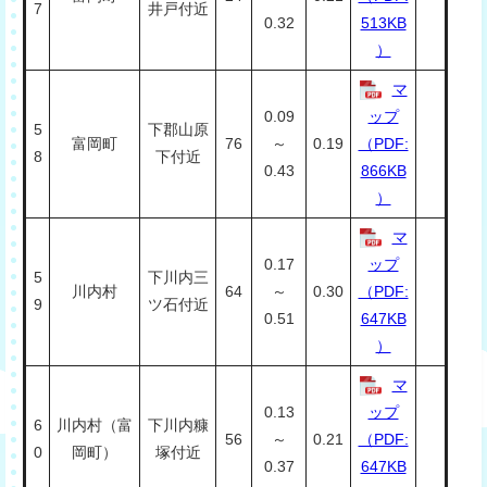
7
井戸付近
0.32
513KB
）
マ
0.09
ップ
5
下郡山原
富岡町
76
～
0.19
（PDF:
8
下付近
0.43
866KB
）
マ
0.17
ップ
5
下川内三
川内村
64
～
0.30
（PDF:
9
ツ石付近
0.51
647KB
）
マ
0.13
ップ
6
川内村（富
下川内糠
56
～
0.21
（PDF:
0
岡町）
塚付近
0.37
647KB