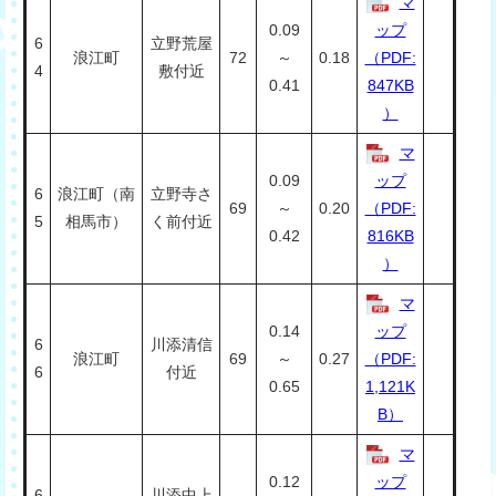
マ
0.09
ップ
6
立野荒屋
浪江町
72
～
0.18
（PDF:
4
敷付近
0.41
847KB
）
マ
0.09
ップ
6
浪江町（南
立野寺さ
69
～
0.20
（PDF:
5
相馬市）
く前付近
0.42
816KB
）
マ
0.14
ップ
6
川添清信
浪江町
69
～
0.27
（PDF:
6
付近
0.65
1,121K
B）
マ
0.12
ップ
6
川添中上