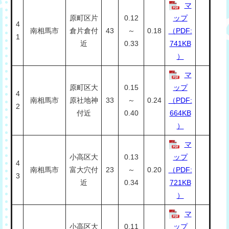
マ
原町区片
0.12
ップ
4
南相馬市
倉片倉付
43
～
0.18
（PDF:
1
近
0.33
741KB
）
マ
原町区大
0.15
ップ
4
南相馬市
原社地神
33
～
0.24
（PDF:
2
付近
0.40
664KB
）
マ
小高区大
0.13
ップ
4
南相馬市
富大穴付
23
～
0.20
（PDF:
3
近
0.34
721KB
）
マ
小高区大
0.11
ップ