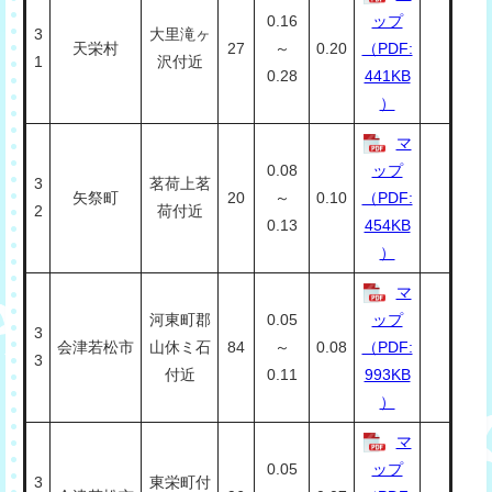
0.16
ップ
3
大里滝ヶ
天栄村
27
～
0.20
（PDF:
1
沢付近
0.28
441KB
）
マ
0.08
ップ
3
茗荷上茗
矢祭町
20
～
0.10
（PDF:
2
荷付近
0.13
454KB
）
マ
河東町郡
0.05
ップ
3
会津若松市
山休ミ石
84
～
0.08
（PDF:
3
付近
0.11
993KB
）
マ
0.05
ップ
3
東栄町付