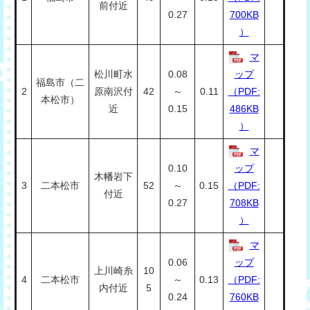
前付近
0.27
700KB
）
マ
松川町水
0.08
ップ
福島市（二
2
原南沢付
42
～
0.11
（PDF:
本松市）
近
0.15
486KB
）
マ
0.10
ップ
木幡岩下
3
二本松市
52
～
0.15
（PDF:
付近
0.27
708KB
）
マ
0.06
ップ
上川崎糸
10
4
二本松市
～
0.13
（PDF:
内付近
5
0.24
760KB