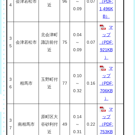
会津若松市
96
～
0.07
（PDF:
4
近
0.09
1,496K
B）
マ
北会津町
0.04
ップ
3
会津若松市
諏訪前付
75
～
0.07
（PDF:
5
近
0.09
921KB
）
マ
0.10
ップ
3
玉野町付
相馬市
77
～
0.16
（PDF:
6
近
0.32
706KB
）
マ
原町区大
0.14
ップ
3
南相馬市
谷砂利付
49
～
0.22
（PDF:
7
近
0.31
753KB