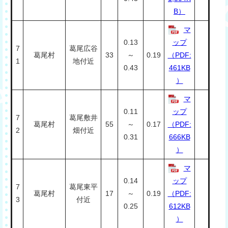
B）
マ
0.13
ップ
7
葛尾広谷
葛尾村
33
～
0.19
（PDF:
1
地付近
0.43
461KB
）
マ
0.11
ップ
7
葛尾敷井
葛尾村
55
～
0.17
（PDF:
2
畑付近
0.31
666KB
）
マ
0.14
ップ
7
葛尾東平
葛尾村
17
～
0.19
（PDF:
3
付近
0.25
612KB
）