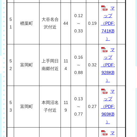
マ
0.12
ップ
5
大谷名合
楢葉町
44
～
0.19
（PDF:
1
沢付近
0.33
741KB
）
マ
0.16
ップ
5
上手岡日
11
富岡町
～
0.32
（PDF:
2
南郷付近
4
0.88
928KB
）
マ
0.13
ップ
5
本岡沼名
11
富岡町
～
0.27
（PDF:
3
子付近
9
0.77
969KB
）
マ