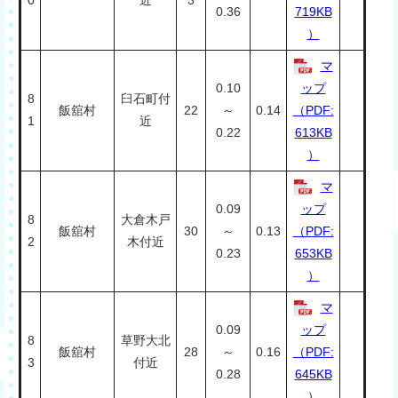
0.36
719KB
）
マ
0.10
ップ
8
臼石町付
飯舘村
22
～
0.14
（PDF:
1
近
0.22
613KB
）
マ
0.09
ップ
8
大倉木戸
飯舘村
30
～
0.13
（PDF:
2
木付近
0.23
653KB
）
マ
0.09
ップ
8
草野大北
飯舘村
28
～
0.16
（PDF:
3
付近
0.28
645KB
）