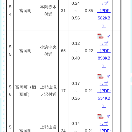
0.24
ップ
5
本岡赤木
富岡町
31
～
0.35
（PDF:
4
付近
0.56
582KB
）
マ
0.12
ップ
5
小浜中央
富岡町
65
～
0.22
（PDF:
5
付近
0.40
898KB
）
マ
0.17
ップ
5
富岡町（楢
上郡山滝
17
～
0.21
（PDF:
6
葉町）
ノ沢付近
0.26
534KB
）
マ
0.14
ップ
5
上郡山岩
富岡町
24
～
0.21
（PDF: