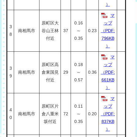
）
マ
原町区大
0.16
ップ
3
南相馬市
谷山王林
37
～
0.23
（PDF:
8
付近
0.35
796KB
）
マ
原町区高
0.18
ップ
3
南相馬市
倉東国見
29
～
0.36
（PDF:
9
付近
0.57
661KB
）
マ
原町区片
0.11
ップ
4
南相馬市
倉八重米
72
～
0.20
（PDF:
0
坂付近
0.35
837KB
）