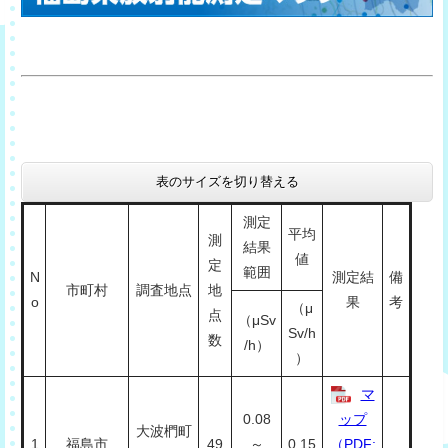
表のサイズを切り替える
測定
平均
測
結果
値
定
範囲
N
測定結
備
市町村
調査地点
地
o
果
考
（μ
点
（μSv
Sv/h
数
/h）
）
マ
0.08
ップ
大波椚町
1
福島市
49
～
0.15
（PDF: