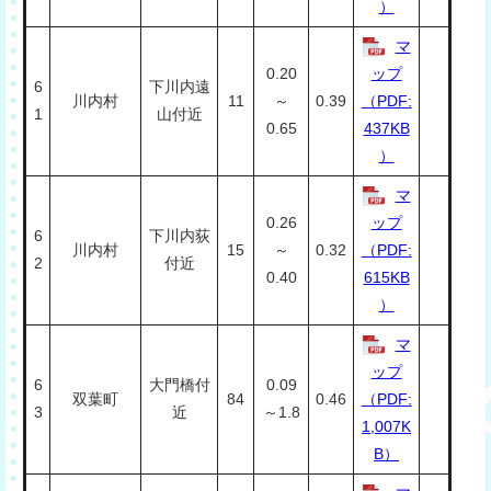
）
マ
0.20
ップ
6
下川内遠
川内村
11
～
0.39
（PDF:
1
山付近
0.65
437KB
）
マ
0.26
ップ
6
下川内荻
川内村
15
～
0.32
（PDF:
2
付近
0.40
615KB
）
マ
ップ
6
大門橋付
0.09
双葉町
84
0.46
（PDF:
3
近
～1.8
1,007K
B）