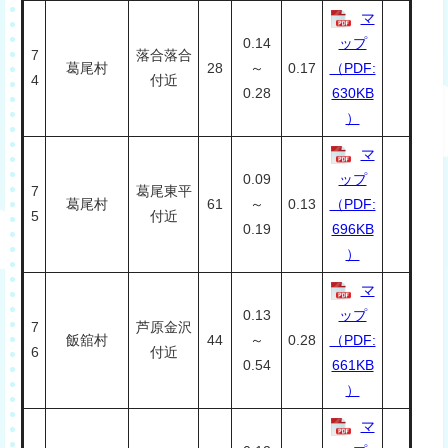
マ
0.14
ップ
7
落合落合
葛尾村
28
～
0.17
（PDF:
4
付近
0.28
630KB
）
マ
0.09
ップ
7
葛尾東平
葛尾村
61
～
0.13
（PDF:
5
付近
0.19
696KB
）
マ
0.13
ップ
7
芦原金沢
飯舘村
44
～
0.28
（PDF:
6
付近
0.54
661KB
）
マ