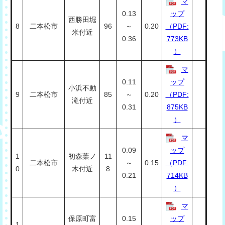
マ
0.13
ップ
西勝田堀
8
二本松市
96
～
0.20
（PDF:
米付近
0.36
773KB
）
マ
0.11
ップ
小浜不動
9
二本松市
85
～
0.20
（PDF:
滝付近
0.31
875KB
）
マ
0.09
ップ
1
初森葉ノ
11
二本松市
～
0.15
（PDF:
0
木付近
8
0.21
714KB
）
マ
保原町富
0.15
ップ
1