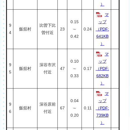
）
マ
0.15
ップ
9
比曽下比
飯舘村
23
～
0.24
（PDF:
4
曽付近
0.42
641KB
）
マ
0.10
ップ
9
深谷市沢
飯舘村
47
～
0.17
（PDF:
5
付近
0.33
682KB
）
マ
0.04
ップ
9
深谷原前
飯舘村
67
～
0.11
（PDF:
6
付近
0.20
739KB
）