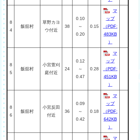
マ
0.10
ップ
8
草野カヨ
飯舘村
38
～
0.15
（PDF:
4
ウ付近
0.20
483KB
）
マ
0.12
ップ
8
小宮萱刈
飯舘村
24
～
0.28
（PDF:
5
庭付近
0.47
451KB
）
マ
0.09
ップ
8
小宮反田
飯舘村
36
～
0.18
（PDF:
6
付近
0.42
642KB
）
マ