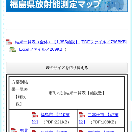
結果一覧表（全体）【1,355施設】 [PDFファイル／796BKB]
（
Excelファイル／269KB
）
表のサイズを切り替える
方部別結
果一覧表
市町村別結果一覧表【施設数】
【施設
数】
福島市 【210施
二本松市 【47施
設】
（PDF:221KB）
設】
（PDF:108KB）
県北