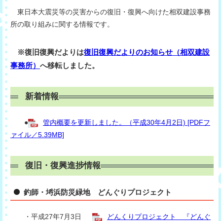
東日本大震災等の災害からの復旧・復興へ向けた相双建設事務
所の取り組みに関する情報です。
※復旧復興だよりは
復旧復興だよりのお知らせ（相双建設
事務所）
へ移転しました。
新着情報
●
管内概要を更新しました。（平成30年4月2日) [PDFフ
ァイル／5.39MB]
復旧・復興進捗情報
釣師・埓浜防災緑地 どんぐりプロジェクト
・平成27年7月3日
どんくりプロジェクト 『どんぐ