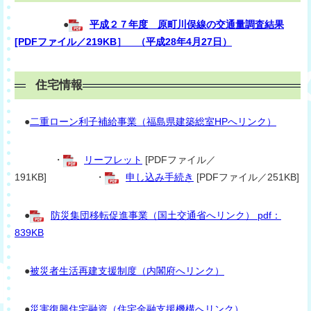
●
平成２７年度 原町川俣線の交通量調査結果
[PDFファイル／219KB］ （平成28年4月27日）
住宅情報
●
二重ローン利子補給事業（福島県建築総室HPへリンク）
・
リーフレット
[PDFファイル／
191KB] ・
申し込み手続き
[PDFファイル／251KB]
●
防災集団移転促進事業（国土交通省へリンク） pdf：
839KB
●
被災者生活再建支援制度（内閣府へリンク）
●
災害復興住宅融資（住宅金融支援機構へリンク）