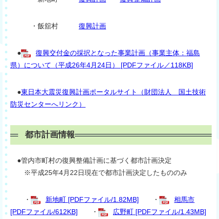
・飯舘村
復興計画
●
復興交付金の採択となった事業計画（事業主体：福島
県）について（平成26年4月24日） [PDFファイル／118KB]
●
東日本大震災復興計画ポータルサイト（財団法人 国土技術
防災センターへリンク）
都市計画情報
●管内市町村の復興整備計画に基づく都市計画決定
※平成25年4月22日現在で都市計画決定したもののみ
・
新地町 [PDFファイル/1.82MB]
・
相馬市
[PDFファイル/612KB]
・
広野町 [PDFファイル/1.43MB]