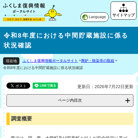
Language
令和8年度における中間貯蔵施設に係る
状況確認
ふくしま復興情報ポータルサイト
>
廃炉・除染等の取組
>
現在地
令和8年度における中間貯蔵施設に係る状況確認
更新日：2026年7月22日更新
ページ内目次
調査概要
県では、国、県、大熊町及び双葉町と結んだ安全協定に基づ