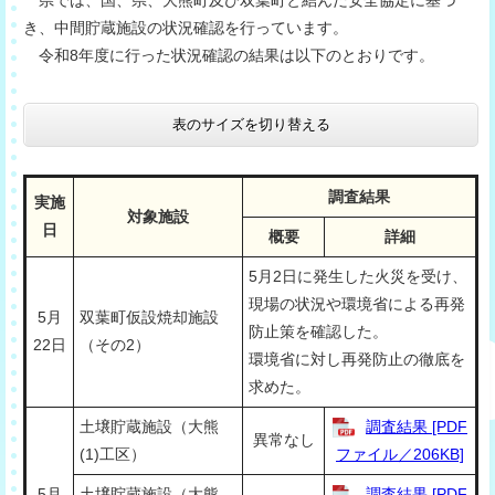
き、中間貯蔵施設の状況確認を行っています。
令和8年度に行った状況確認の結果は以下のとおりです。
表のサイズを切り替える
調査結果
実施
対象施設
日
概要
詳細
5月2日に発生した火災を受け、
現場の状況や環境省による再発
5月
双葉町仮設焼却施設
防止策を確認した。
22日
（その2）
環境省に対し再発防止の徹底を
求めた。
土壌貯蔵施設（大熊
調査結果 [PDF
異常なし
(1)工区）
ファイル／206KB]
5月
土壌貯蔵施設（大熊
調査結果 [PDF