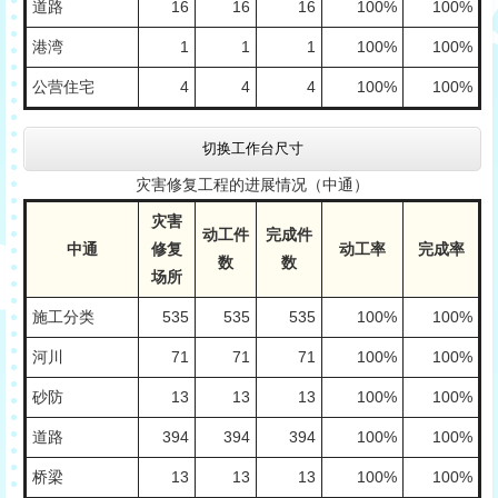
道路
16
16
16
100%
100%
港湾
1
1
1
100%
100%
公营住宅
4
4
4
100%
100%
切换工作台尺寸
灾害修复工程的进展情况（中通）
灾害
动工件
完成件
中通
修复
动工率
完成率
数
数
场所
施工分类
535
535
535
100%
100%
河川
71
71
71
100%
100%
砂防
13
13
13
100%
100%
道路
394
394
394
100%
100%
桥梁
13
13
13
100%
100%