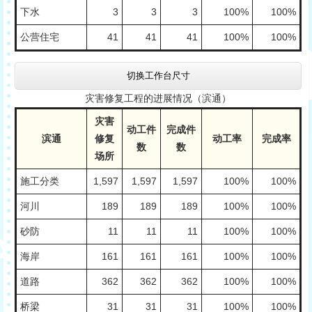
下水
3
3
3
100%
100%
公营住宅
41
41
41
100%
100%
切换工作台尺寸
灾害修复工程的进展情况（滨通）
灾害
动工件
完成件
滨通
修复
动工率
完成率
数
数
场所
施工分类
1,597
1,597
1,597
100%
100%
河川
189
189
189
100%
100%
砂防
11
11
11
100%
100%
海岸
161
161
161
100%
100%
道路
362
362
362
100%
100%
桥梁
31
31
31
100%
100%