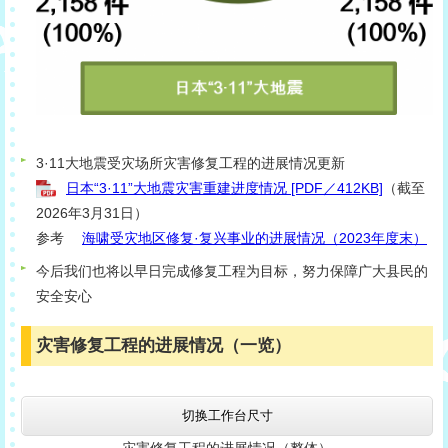
3·11大地震受灾场所灾害修复工程的进展情况更新
日本“3·11”大地震灾害重建进度情况 [PDF／412KB]
（截至
2026年3月31日）
参考
海啸受灾地区修复·复兴事业的进展情况（2023年度末）
今后我们也将以早日完成修复工程为目标，努力保障广大县民的
安全安心
灾害修复工程的进展情况（一览）
切换工作台尺寸
灾害修复工程的进展情况（整体）