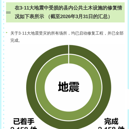
在3·11大地震中受损的县内公共土木设施的修复情
况如下表所示 （截至2026年3月31日的汇总）
关于3·11大地震受灾的所有场所，均已启动修复工程，并已全部
完成。