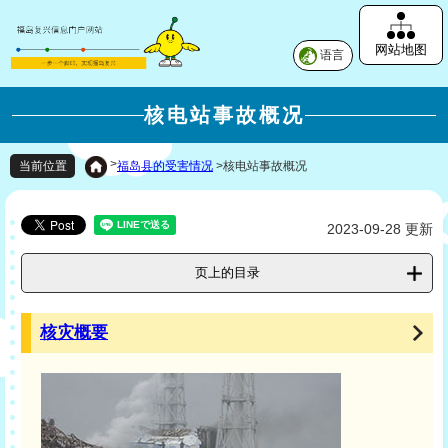
网站地图
语言
核电站事故概况
>
福岛县的受害情况
>
核电站事故概况
当前位置
2023-09-28 更新
页上的目录
核灾概要