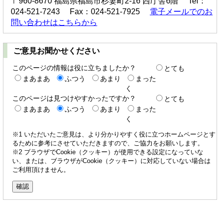
〒960-8670 福島県福島市杉妻町2-16 西庁舎6階 Tel：
024-521-7243 Fax：024-521-7925
電子メールでのお
問い合わせはこちらから
ご意見お聞かせください
このページの情報は役に立ちましたか？
とても
まあまあ
ふつう
あまり
まった
く
このページは見つけやすかったですか？
とても
まあまあ
ふつう
あまり
まった
く
※1 いただいたご意見は、より分かりやすく役に立つホームページとす
るために参考にさせていただきますので、ご協力をお願いします。
※2 ブラウザでCookie（クッキー）が使用できる設定になっていな
い、または、ブラウザがCookie（クッキー）に対応していない場合は
ご利用頂けません。