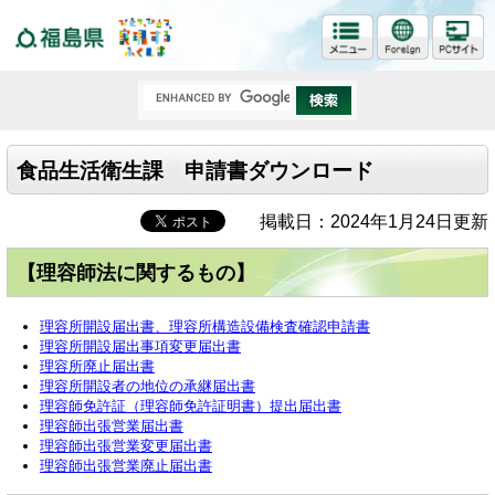
福島県
食品生活衛生課 申請書ダウンロード
掲載日：2024年1月24日更新
【理容師法に関するもの】
理容所開設届出書、理容所構造設備検査確認申請書
理容所開設届出事項変更届出書
理容所廃止届出書
理容所開設者の地位の承継届出書
理容師免許証（理容師免許証明書）提出届出書
理容師出張営業届出書
理容師出張営業変更届出書
理容師出張営業廃止届出書