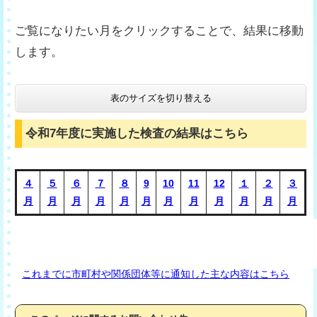
ご覧になりたい月をクリックすることで、結果に移動
します。
表のサイズを切り替える
令和7年度に実施した検査の結果はこちら
４
５
６
７
８
9
10
11
12
１
２
３
月
月
月
月
月
月
月
月
月
月
月
月
これまでに市町村や関係団体等に通知した主な内容はこちら