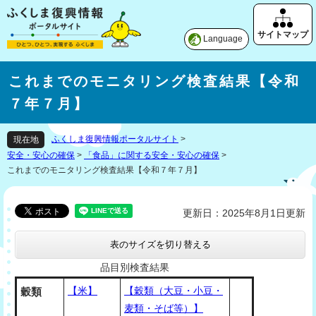
Language
これまでのモニタリング検査結果【令和
７年７月】
ふくしま復興情報ポータルサイト
>
現在地
安全・安心の確保
>
「食品」に関する安全・安心の確保
>
これまでのモニタリング検査結果【令和７年７月】
更新日：2025年8月1日更新
表のサイズを切り替える
品目別検査結果
【米】
【穀類（大豆・小豆・
穀類
麦類・そば等）】