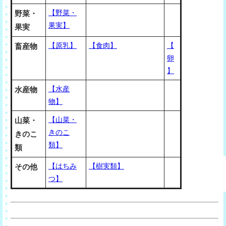
【野菜・
野菜・
果実】
果実
【原乳】
【食肉】
【
畜産物
卵
】
【水産
水産物
物】
【山菜・
山菜・
きのこ
きのこ
類】
類
【はちみ
【樹実類】
その他
つ】