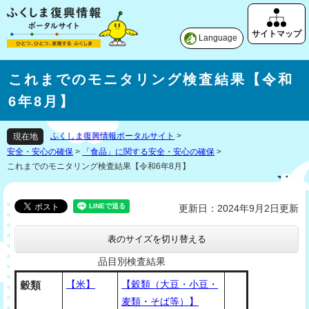
Language
これまでのモニタリング検査結果【令和
6年8月】
ふくしま復興情報ポータルサイト
>
現在地
安全・安心の確保
>
「食品」に関する安全・安心の確保
>
これまでのモニタリング検査結果【令和6年8月】
更新日：2024年9月2日更新
表のサイズを切り替える
品目別検査結果
【米】
【穀類（大豆・小豆・
穀類
麦類・そば等）】