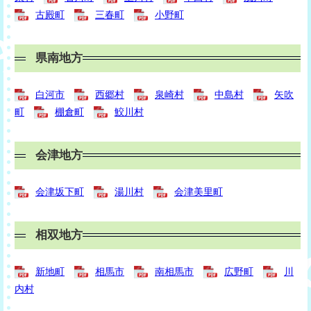
古殿町
三春町
小野町
県南地方
白河市
西郷村
泉崎村
中島村
矢吹
町
棚倉町
鮫川村
会津地方
会津坂下町
湯川村
会津美里町
相双地方
新地町
相馬市
南相馬市
広野町
川
内村