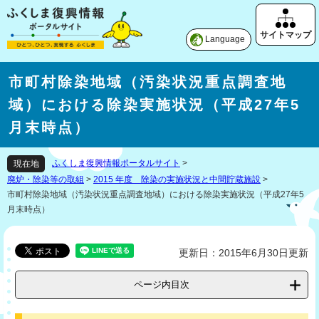
Language
市町村除染地域（汚染状況重点調査地
域）における除染実施状況（平成27年5
月末時点）
ふくしま復興情報ポータルサイト
>
現在地
廃炉・除染等の取組
>
2015 年度 除染の実施状況と中間貯蔵施設
>
市町村除染地域（汚染状況重点調査地域）における除染実施状況（平成27年5
月末時点）
更新日：2015年6月30日更新
ページ内目次