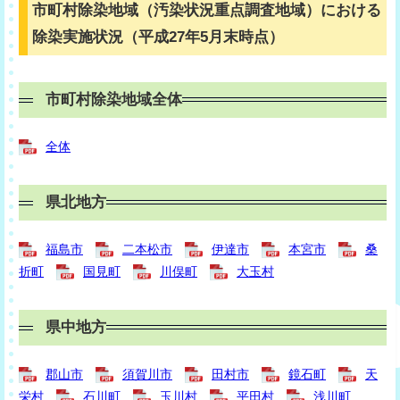
市町村除染地域（汚染状況重点調査地域）における
除染実施状況（平成27年5月末時点）
市町村除染地域全体
全体
県北地方
福島市
二本松市
伊達市
本宮市
桑
折町
国見町
川俣町
大玉村
県中地方
郡山市
須賀川市
田村市
鏡石町
天
栄村
石川町
玉川村
平田村
浅川町