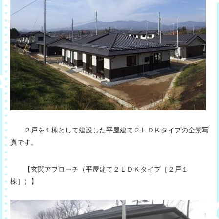
２戸を１棟として建設した平屋建て２ＬＤＫタイプの全景写
真です。
【玄関アプローチ（平屋建て２ＬＤＫタイプ［２戸１
棟］）】