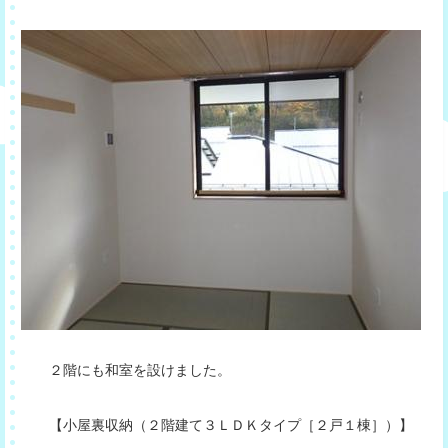
２階にも和室を設けました。
【小屋裏収納（２階建て３ＬＤＫタイプ［２戸１棟］）】