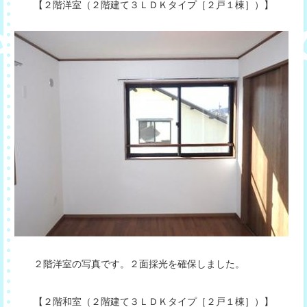
【２階洋室（２階建て３ＬＤＫタイプ［２戸１棟］）】
２階洋室の写真です。２面採光を確保しました。
【２階和室（２階建て３ＬＤＫタイプ［２戸１棟］）】