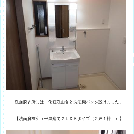
洗面脱衣所には、化粧洗面台と洗濯機パンを設けました。
【洗面脱衣所（平屋建て２ＬＤＫタイプ［２戸１棟］）】