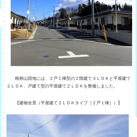
根柄山団地には、２戸１棟型の２階建て３ＬＤＫと平屋建て
２ＬＤＫ、戸建て型の平屋建て２ＬＤＫを整備しました。
【建物全景（平屋建て２ＬＤＫタイプ［２戸１棟］）】