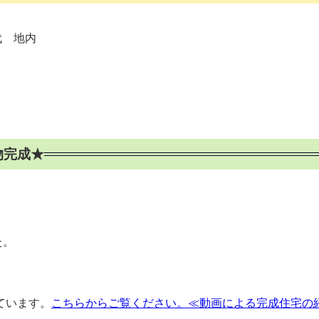
代 地内
物完成★
た。
ています。
こちらからご覧ください。≪動画による完成住宅の