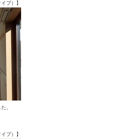
イプ）】
した。
イプ）】