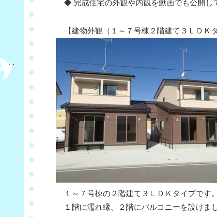
◆ 完成住宅の外観や内観を動画でも公開し
【建物外観（１～７号棟２階建て３ＬＤＫタ
１～７号棟の２階建て３ＬＤＫタイプです
１階に濡れ縁、２階にバルコニーを設けま