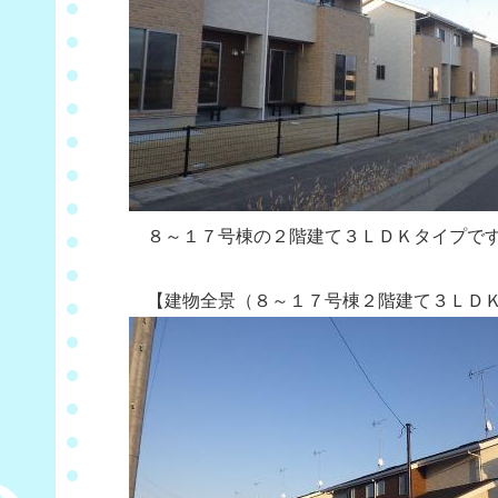
８～１７号棟の２階建て３ＬＤＫタイプで
【建物全景（８～１７号棟２階建て３ＬＤＫ