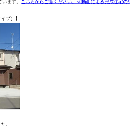
ています。
こちらからご覧ください。≪動画による完成住宅の
イプ）】
。
した。