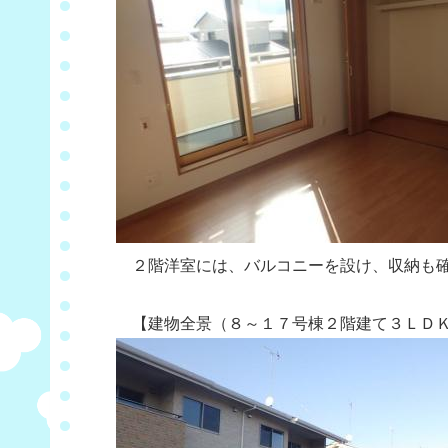
２階洋室には、バルコニーを設け、収納も
【建物全景（８～１７号棟２階建て３ＬＤＫ