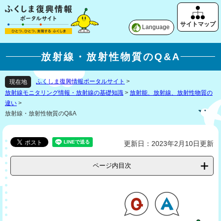
Language
放射線・放射性物質のQ&A
ふくしま復興情報ポータルサイト
>
現在地
放射線モニタリング情報・放射線の基礎知識
>
放射能、放射線、放射性物質の
違い
>
放射線・放射性物質のQ&A
更新日：2023年2月10日更新
ページ内目次