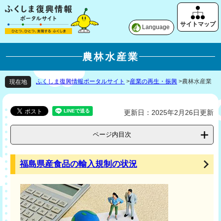
Language
農林水産業
ふくしま復興情報ポータルサイト
>
産業の再生・振興
>
農林水産業
現在地
更新日：2025年2月26日更新
ページ内目次
福島県産食品の輸入規制の状況