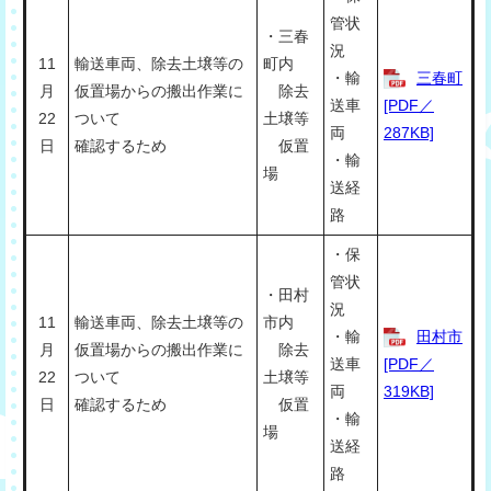
管状
・三春
況
11
輸送車両、除去土壌等の
町内
・輸
三春町
月
仮置場からの搬出作業に
除去
送車
[PDF／
22
ついて
土壌等
両
287KB]
日
確認するため
仮置
・輸
場
送経
路
・保
管状
・田村
況
11
輸送車両、除去土壌等の
市内
・輸
田村市
月
仮置場からの搬出作業に
除去
送車
[PDF／
22
ついて
土壌等
両
319KB]
日
確認するため
仮置
・輸
場
送経
路