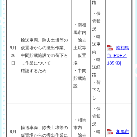
路
・保
管状
・南相
況
馬市内
・輸
輸送車両、除去土壌等の
除去
送車
9月
仮置場からの搬出作業、
土壌等
南相馬
両
26
中間貯蔵施設での荷下ろ
仮置
市 [PDF／
・輸
日
し作業について
場
185KB]
送経
確認するため
・中間
路
貯蔵施
・荷
設
下ろ
し
・保
管状
・相馬
況
輸送車両、除去土壌等の
市内
9月
・輸
相馬市
仮置場からの搬出作業に
除去