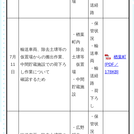
場
送経
路
・保
管状
・楢葉
況
町内
・輸
輸送車両、除去土壌等の
除去
送車
7月
仮置場からの搬出作業、
土壌等
楢葉町
両
11
中間貯蔵施設での荷下ろ
仮置
[PDF／
・輸
日
し作業について
場
178KB]
送経
確認するため
・中間
路
貯蔵施
・荷
設
下ろ
し
・保
管状
・広野
況