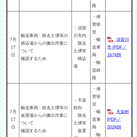
路
・保
管状
・須賀
況
輸送車両、除去土壌等の
川市内
7月
・輸
須賀川
積込場からの搬出作業に
除去
17
送車
市 [PDF／
ついて
土壌等
日
両
167KB]
確認するため
積込
・輸
場
送経
路
・保
管状
・天栄
況
輸送車両、除去土壌等の
村内
7月
・輸
天栄村
仮置場からの搬出作業に
除去
17
送車
[PDF／
ついて
土壌等
日
両
202KB]
確認するため
仮置
・輸