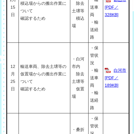
積込場からの搬出作業に
除去
15
送車
[PDF／
ついて
土壌等
日
両
328KB]
確認するため
積込
・輸
場
送経
路
・保
管状
・白河
況
12
輸送車両、除去土壌等の
市内
・輸
白河市
月
仮置場からの搬出作業に
除去
送車
[PDF／
25
ついて
土壌等
両
189KB]
日
確認するため
仮置
・輸
場
送経
路
・保
管状
・桑折
況