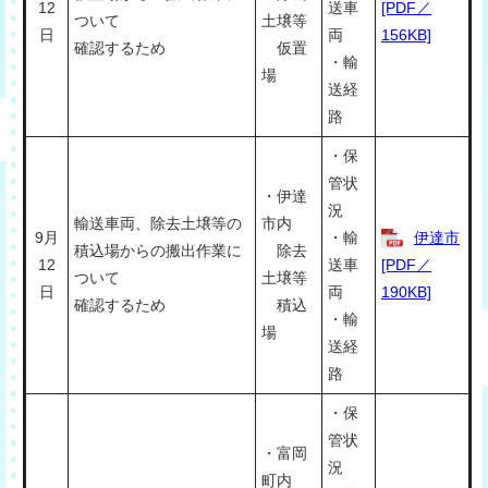
12
送車
[PDF／
ついて
土壌等
日
両
156KB]
確認するため
仮置
・輸
場
送経
路
・保
管状
・伊達
況
輸送車両、除去土壌等の
市内
9月
・輸
伊達市
積込場からの搬出作業に
除去
12
送車
[PDF／
ついて
土壌等
日
両
190KB]
確認するため
積込
・輸
場
送経
路
・保
管状
・富岡
況
町内