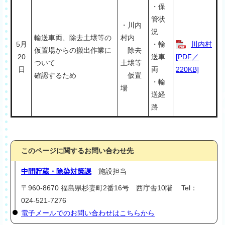
・保
管状
・川内
況
輸送車両、除去土壌等の
村内
5月
・輸
川内村
仮置場からの搬出作業に
除去
20
送車
[PDF／
ついて
土壌等
日
両
220KB]
確認するため
仮置
・輸
場
送経
路
このページに関するお問い合わせ先
中間貯蔵・除染対策課
施設担当
〒960-8670 福島県杉妻町2番16号 西庁舎10階 Tel：
024-521-7276
電子メールでのお問い合わせはこちらから