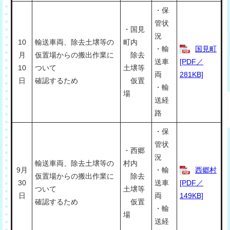
・保
管状
・国見
況
10
輸送車両、除去土壌等の
町内
・輸
国見町
月
仮置場からの搬出作業に
除去
送車
[PDF／
10
ついて
土壌等
両
281KB]
日
確認するため
仮置
・輸
場
送経
路
・保
管状
・西郷
況
輸送車両、除去土壌等の
村内
9月
・輸
西郷村
仮置場からの搬出作業に
除去
30
送車
[PDF／
ついて
土壌等
日
両
149KB]
確認するため
仮置
・輸
場
送経