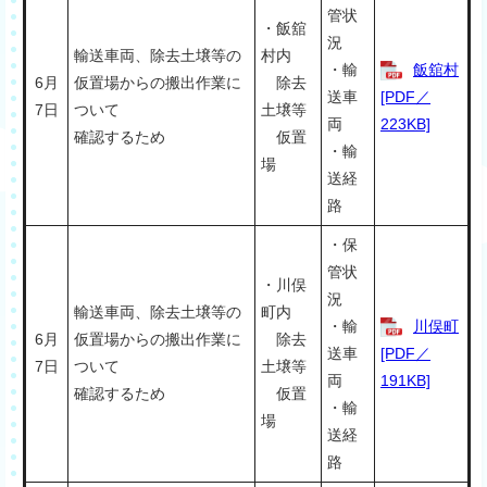
管状
・飯舘
況
輸送車両、除去土壌等の
村内
・輸
飯舘村
6月
仮置場からの搬出作業に
除去
送車
[PDF／
7日
ついて
土壌等
両
223KB]
確認するため
仮置
・輸
場
送経
路
・保
管状
・川俣
況
輸送車両、除去土壌等の
町内
・輸
川俣町
6月
仮置場からの搬出作業に
除去
送車
[PDF／
7日
ついて
土壌等
両
191KB]
確認するため
仮置
・輸
場
送経
路