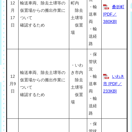
12
輸送車両、除去土壌等の
町内
・輸
桑折町
月
仮置場からの搬出作業に
除去
送車
[PDF／
17
ついて
土壌等
両
380KB]
日
確認するため
仮置
・輸
場
送経
路
・保
管状
・いわ
況
輸送車両、除去土壌等の
き市内
12
・輸
いわき
仮置場からの搬出作業に
除去
月9
送車
市 [PDF／
ついて
土壌等
日
両
233KB]
確認するため
仮置
・輸
場
送経
路
・保
管状