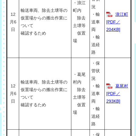
・浪江
況
輸送車両、除去土壌等の
町内
12
・輸
浪江町
仮置場からの搬出作業に
除去
月6
送車
[PDF／
ついて
土壌等
日
両
204KB]
確認するため
仮置
・輸
場
送経
路
・保
管状
・葛尾
況
輸送車両、除去土壌等の
村内
12
・輸
葛尾村
仮置場からの搬出作業に
除去
月6
送車
[PDF／
ついて
土壌等
日
両
293KB]
確認するため
仮置
・輸
場
送経
路
・保