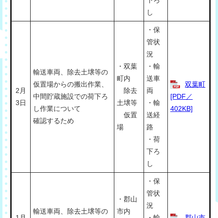
し
・保
管状
況
・双葉
・輸
輸送車両、除去土壌等の
町内
送車
仮置場からの搬出作業、
双葉町
2月
除去
両
中間貯蔵施設での荷下ろ
[PDF／
3日
土壌等
・輸
し作業について
402KB]
仮置
送経
確認するため
場
路
・荷
下ろ
し
・保
管状
・郡山
況
輸送車両、除去土壌等の
市内
1月
・輸
郡山市