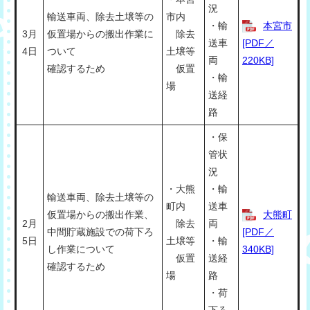
況
輸送車両、除去土壌等の
市内
・輸
本宮市
3月
仮置場からの搬出作業に
除去
送車
[PDF／
4日
ついて
土壌等
両
220KB]
確認するため
仮置
・輸
場
送経
路
・保
管状
況
・大熊
・輸
輸送車両、除去土壌等の
町内
送車
仮置場からの搬出作業、
大熊町
2月
除去
両
中間貯蔵施設での荷下ろ
[PDF／
5日
土壌等
・輸
し作業について
340KB]
仮置
送経
確認するため
場
路
・荷
下ろ