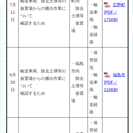
輸送車両、除去土壌等の
町内
7月
・輸
広野町
仮置場からの搬出作業に
除去
11
送車
[PDF／
ついて
土壌等
日
両
175KB]
確認するため
仮置
・輸
場
送経
路
・保
管状
・福島
況
輸送車両、除去土壌等の
市内
6月
・輸
福島市
仮置場からの搬出作業に
除去
20
送車
[PDF／
ついて
土壌等
日
両
210KB]
確認するため
仮置
・輸
場
送経
路
・保
管状