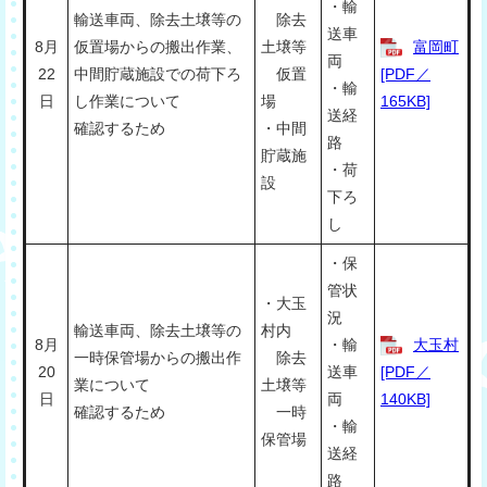
・輸
輸送車両、除去土壌等の
除去
送車
8月
仮置場からの搬出作業、
土壌等
富岡町
両
22
中間貯蔵施設での荷下ろ
仮置
[PDF／
・輸
日
し作業について
場
165KB]
送経
確認するため
・中間
路
貯蔵施
・荷
設
下ろ
し
・保
管状
・大玉
況
輸送車両、除去土壌等の
村内
8月
・輸
大玉村
一時保管場からの搬出作
除去
20
送車
[PDF／
業について
土壌等
日
両
140KB]
確認するため
一時
・輸
保管場
送経
路