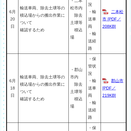
・二本
況
輸送車両、除去土壌等の
松市内
6月
・輸
二本松
積込場からの搬出作業に
除去
20
送車
市 [PDF／
ついて
土壌等
日
両
208KB]
確認するため
積込
・輸
場
送経
路
・保
管状
・郡山
況
輸送車両、除去土壌等の
市内
6月
・輸
郡山市
積込場からの搬出作業に
除去
18
送車
[PDF／
ついて
土壌等
日
両
219KB]
確認するため
積込
・輸
場
送経
路
・保