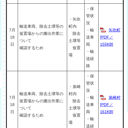
・保
管状
・矢吹
況
輸送車両、除去土壌等の
町内
7月
・輸
矢吹町
仮置場からの搬出作業に
除去
18
送車
[PDF／
ついて
土壌等
日
両
155KB]
確認するため
仮置
・輸
場
送経
路
・保
管状
・泉崎
況
輸送車両、除去土壌等の
村内
7月
・輸
泉崎村
仮置場からの搬出作業に
除去
18
送車
[PDF／
ついて
土壌等
日
両
161KB]
確認するため
仮置
・輸
場
送経