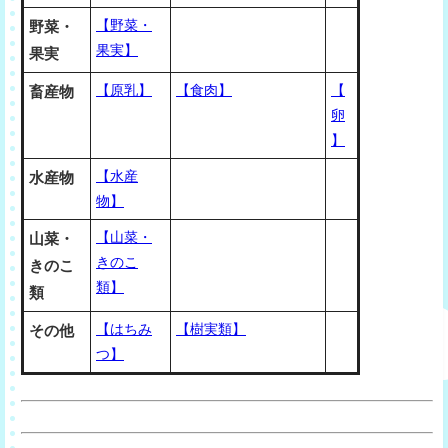
【野菜・
野菜・
果実】
果実
【原乳】
【食肉】
【
畜産物
卵
】
【水産
水産物
物】
【山菜・
山菜・
きのこ
きのこ
類】
類
【はちみ
【樹実類】
その他
つ】