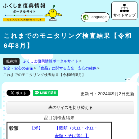
Language
これまでのモニタリング検査結果【令和
6年8月】
ふくしま復興情報ポータルサイト
>
現在地
安全・安心の確保
>
「食品」に関する安全・安心の確保
>
これまでのモニタリング検査結果【令和6年8月】
更新日：2024年9月2日更新
表のサイズを切り替える
品目別検査結果
【米】
【穀類（大豆・小豆・
穀類
麦類・そば等）】