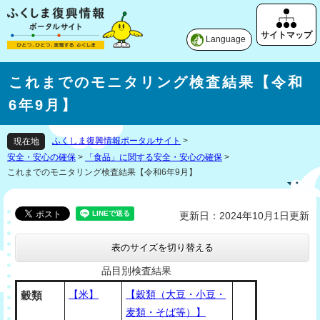
Language
これまでのモニタリング検査結果【令和
6年9月】
ふくしま復興情報ポータルサイト
>
現在地
安全・安心の確保
>
「食品」に関する安全・安心の確保
>
これまでのモニタリング検査結果【令和6年9月】
更新日：2024年10月1日更新
表のサイズを切り替える
品目別検査結果
【米】
【穀類（大豆・小豆・
穀類
麦類・そば等）】