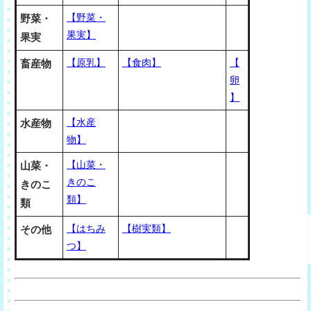
【野菜・
野菜・
果実】
果実
【原乳】
【食肉】
【
畜産物
卵
】
【水産
水産物
物】
【山菜・
山菜・
きのこ
きのこ
類】
類
【はちみ
【樹実類】
その他
つ】