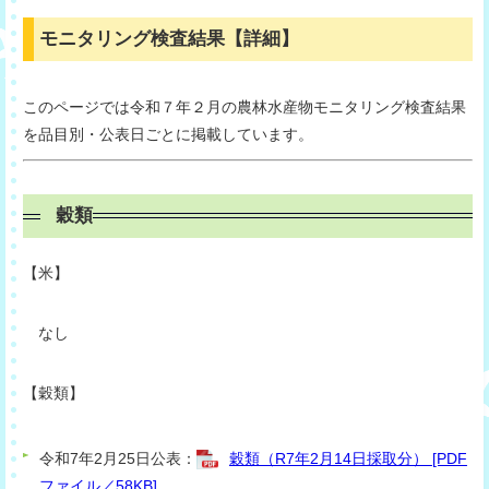
モニタリング検査結果【詳細】
このページでは令和７年２月の農林水産物モニタリング検査結果
を品目別・公表日ごとに掲載しています。
穀類
【米】
なし
【穀類
】
令和7年2月25日公表：
穀類（R7年2月14日採取分） [PDF
ファイル／58KB]