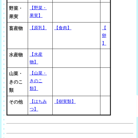
【野菜・
野菜・
果実】
果実
【原乳】
【食肉】
【
畜産物
卵
】
【水産
水産物
物】
【山菜・
山菜・
きのこ
きのこ
類】
類
【はちみ
【樹実類】
その他
つ】