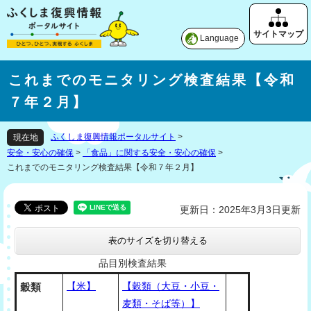
Language
これまでのモニタリング検査結果【令和
７年２月】
ふくしま復興情報ポータルサイト
>
現在地
安全・安心の確保
>
「食品」に関する安全・安心の確保
>
これまでのモニタリング検査結果【令和７年２月】
更新日：2025年3月3日更新
表のサイズを切り替える
品目別検査結果
【米】
【穀類（大豆・小豆・
穀類
麦類・そば等）】