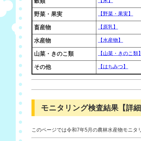
穀類
【米】
野菜・果実
【野菜・果実】
畜産物
【原乳】
水産物
【水産物】
山菜・きのこ類
【山菜・きのこ類
その他
【はちみつ】
モニタリング検査結果【詳細
このページでは令和7年5月の農林水産物モニタ