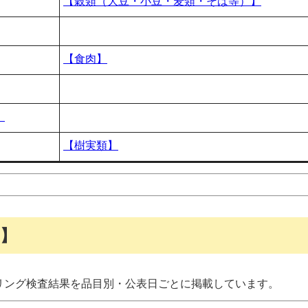
【穀類（大豆・小豆・麦類・そば等）】
【食肉】
】
【樹実類】
】
リング検査結果を品目別・公表日ごとに掲載しています。