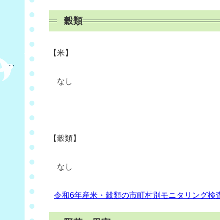
穀類
【米】
なし
【穀類
】
なし
令和6年産米・穀類の市町村別モニタリング検