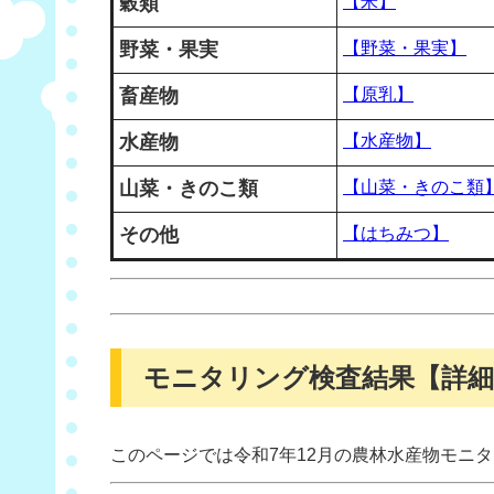
穀類
【米】
野菜・果実
【野菜・果実】
畜産物
【原乳】
水産物
【水産物】
山菜・きのこ類
【山菜・きのこ類
その他
【はちみつ】
モニタリング検査結果【詳細
このページでは令和7年12月の農林水産物モニ