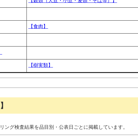
【穀類（大豆・小豆・麦類・そば等）】
【食肉】
】
【樹実類】
】
タリング検査結果を品目別・公表日ごとに掲載しています。