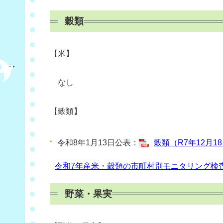
穀類
【米】
なし
【穀類
】
令和8年1月13日公表：
穀類（R7年12月18
令和7年産米・穀類の市町村別モニタリング検
野菜・果実