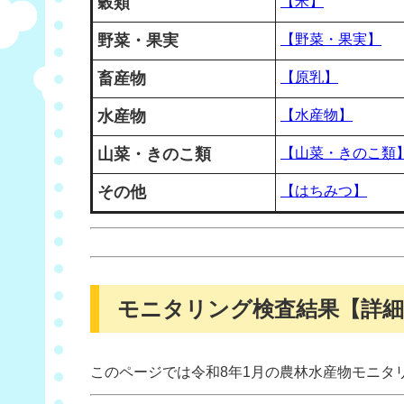
穀類
【米】
野菜・果実
【野菜・果実】
畜産物
【原乳】
水産物
【水産物】
山菜・きのこ類
【山菜・きのこ類
その他
【はちみつ】
モニタリング検査結果【詳細
このページでは令和8年1月の農林水産物モニタ