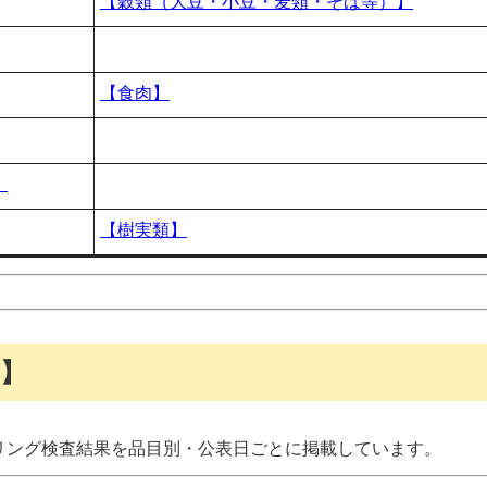
【穀類（大豆・小豆・麦類・そば等）】
【食肉】
】
【樹実類】
】
リング検査結果を品目別・公表日ごとに掲載しています。