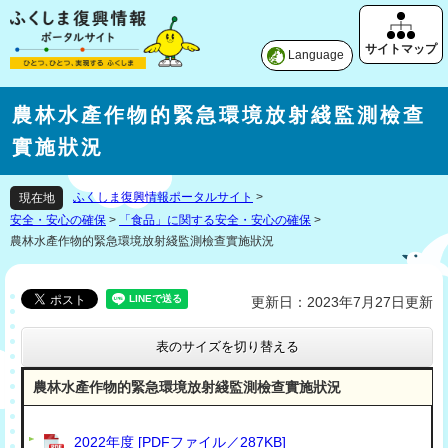
Language
農林水產作物的緊急環境放射綫監測檢查
實施狀況
ふくしま復興情報ポータルサイト
>
現在地
安全・安心の確保
>
「食品」に関する安全・安心の確保
>
農林水產作物的緊急環境放射綫監測檢查實施狀況
更新日：2023年7月27日更新
表のサイズを切り替える
農林水產作物的緊急環境放射綫監測檢查實施狀況
2022年度 [PDFファイル／287KB]