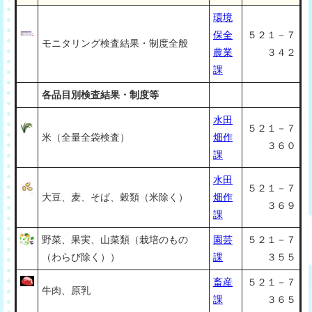
環境
保全
５２１－７
モニタリング検査結果・制度全般
農業
３４２
課
各品目別検査結果・制度等
水田
５２１－７
米（全量全袋検査）
畑作
３６０
課
水田
５２１－７
大豆、麦、そば、穀類（米除く）
畑作
３６９
課
野菜、果実、山菜類（栽培のもの
園芸
５２１－７
（わらび除く））
課
３５５
畜産
５２１－７
牛肉、原乳
課
３６５