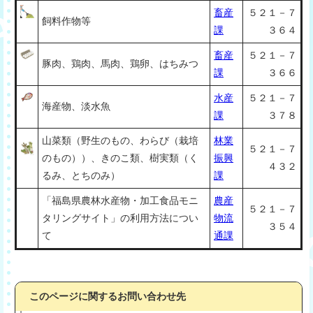
畜産
５２１－７
飼料作物等
課
３６４
畜産
５２１－７
豚肉、鶏肉、馬肉、鶏卵、はちみつ
課
３６６
水産
５２１－７
海産物、淡水魚
課
３７８
山菜類（野生のもの、わらび（栽培
林業
５２１－７
のもの））、きのこ類、樹実類（く
振興
４３２
るみ、とちのみ）
課
「福島県農林水産物・加工食品モニ
農産
５２１－７
タリングサイト」の利用方法につい
物流
３５４
て
通課
このページに関するお問い合わせ先