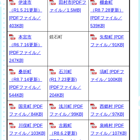
伊達市
田村市[PDFフ
棚倉町
（R1.5.21更新）
ァイル／1.5MB]
（R8.7.28更新）
[PDFファイル／
[PDFファイル／
403KB]
539KB]
本宮市
鏡石町
矢祭町 [PDF
（R6.7.16更新）
ファイル／91KB]
[PDFファイル／
247KB]
桑折町
石川町
塙町 [PDFフ
（R8.7.14更新）
(R1.7.23更新)
ァイル／100KB]
[PDFファイル／
[PDFファイル／
544KB]
204KB]
国見町 [PDF
浅川町 [PDF
西郷村 [PDF
ファイル／84KB]
ファイル／99KB]
ファイル／97KB]
川俣町 [PDF
古殿町
泉崎村 [PDF
ファイル／103KB]
（R8.6.2更新)
ファイル／107KB]