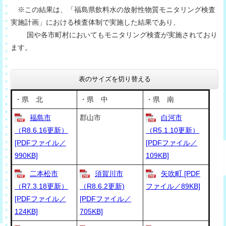
※この結果は、「福島県飲料水の放射性物質モニタリング検査
実施計画」における検査体制で実施した結果であり、
国や各市町村においてもモニタリング検査が実施されており
ます。
表のサイズを切り替える
・県 北
・県 中
・県 南
福島市
郡山市
白河市
（R8.6.16更新）
（R5.1.10更新）
[PDFファイル／
[PDFファイル／
990KB]
109KB]
二本松市
須賀川市
矢吹町 [PDF
（R7.3.18更新）
（R8.6.2更新)
ファイル／89KB]
[PDFファイル／
[PDFファイル／
124KB]
705KB]