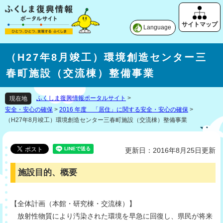
Language
（H27年8月竣工）環境創造センター三
春町施設（交流棟）整備事業
ふくしま復興情報ポータルサイト
>
現在地
安全・安心の確保
>
2016 年度 「居住」に関する安全・安心の確保
>
（H27年8月竣工）環境創造センター三春町施設（交流棟）整備事業
更新日：2016年8月25日更新
施設目的、概要
【全体計画（本館・研究棟・交流棟）】
放射性物質により汚染された環境を早急に回復し、県民が将来