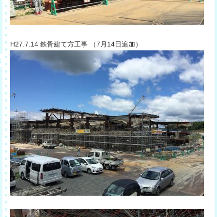
​H27.7.14 鉄骨建て方工事 （7月14日追加）​​