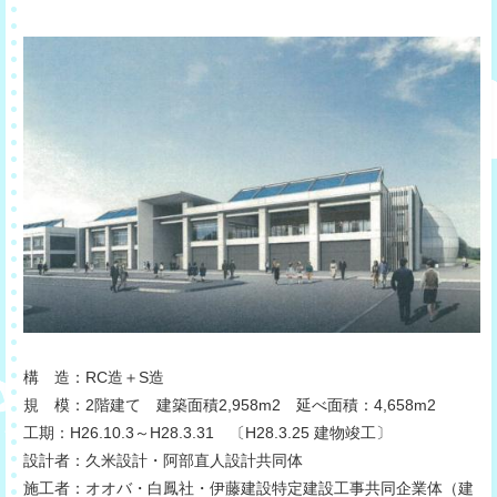
構 造：RC造＋S造
規 模：2階建て 建築面積2,958m2 延べ面積：4,658m2
工期：H26.10.3～H28.3.31 〔H28.3.25 建物竣工〕
設計者：久米設計・阿部直人設計共同体
施工者：オオバ・白鳳社・伊藤建設特定建設工事共同企業体（建