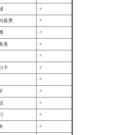
雄
〃
利喜男
〃
博
〃
春美
〃
〃
ロ子
〃
〃
子
〃
信
〃
行
〃
夫
〃