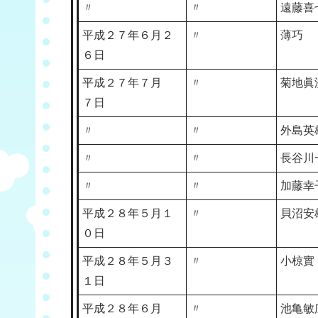
〃
〃
遠藤喜
平成２７年６月２
〃
薄巧
６日
平成２７年７月
〃
菊地眞
７日
〃
〃
外島英
〃
〃
長谷川
〃
〃
加藤幸
平成２８年５月１
〃
貝沼安
０日
平成２８年５月３
〃
小椋實
１日
平成２８年６月
〃
池亀敏