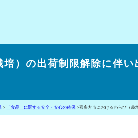
栽培）の出荷制限解除に伴い
保
>
「食品」に関する安全・安心の確保
>
喜多方市におけるわらび（栽