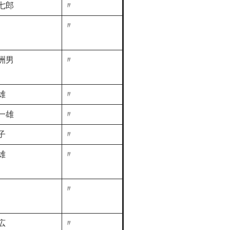
七郎
〃
〃
洲男
〃
雄
〃
一雄
〃
子
〃
雄
〃
〃
広
〃