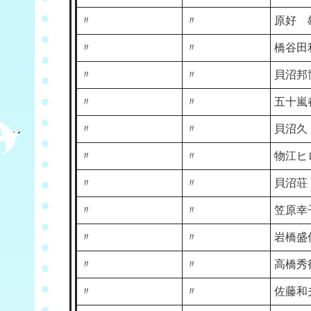
〃
〃
原好 
〃
〃
橋谷田
〃
〃
貝沼邦
〃
〃
五十嵐
〃
〃
貝沼久
〃
〃
物江ヒ
〃
〃
貝沼荘
〃
〃
笠原幸
〃
〃
岩橋盛
〃
〃
高橋秀
〃
〃
佐藤和