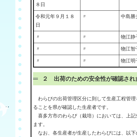
８日
令和元年９月１８
〃
中島勝
日
〃
〃
物江静
〃
〃
物江智
〃
〃
物江明
２ 出荷のための安全性が確認さ
わらびの出荷管理区分に則して生産工程管理を
ることを県が確認した生産者です。
喜多方市のわらび（栽培）においては、上記
ます。
なお、各生産者が生産したわらびには、以下