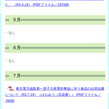
た。 （R3.4.19） [PDFファイル／297KB]
５月
・なし
６月
・なし
７月
・
東京電力福島第一原子力発電所事故に伴う食品の出荷自粛
について（R3.7.29）（はちみつ（百花蜜）） [PDFファイル／
78KB]