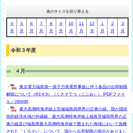
表のサイズを切り替える
４
５
６
７
８
９
10
11
12
１
２
３
月
月
月
月
月
月
月
月
月
月
月
月
令和３年度
４月
・
東京電力福島第一原子力発電所事故に伴う食品の出荷制限
解除について（R3.4.9）（くさそてつ（こごみ）） [PDFファイ
ル／285KB]
・
最大高潮時海岸線上宮城福島両県界の正東の線、我が国排
他的経済水域の外縁線、最大高潮時海岸線上福島茨城両県界の正
東の線及び福島県最大高潮時海岸線で囲まれた海域において漁獲
された「くろそい」について、国から出荷制限の指示がありまし