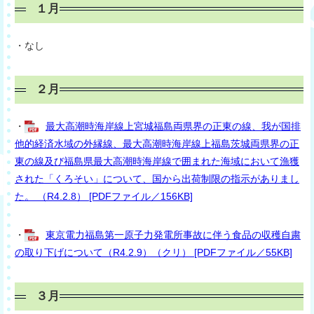
１月
・なし
２月
・
最大高潮時海岸線上宮城福島両県界の正東の線、我が国排
他的経済水域の外縁線、最大高潮時海岸線上福島茨城両県界の正
東の線及び福島県最大高潮時海岸線で囲まれた海域において漁獲
された「くろそい」について、国から出荷制限の指示がありまし
た。 （R4.2.8） [PDFファイル／156KB]
・
東京電力福島第一原子力発電所事故に伴う食品の収穫自粛
の取り下げについて（R4.2.9）（クリ） [PDFファイル／55KB]
３月