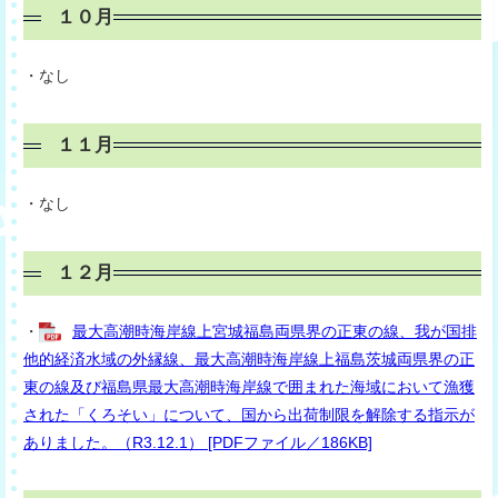
１０月
・なし
１１月
・なし
１２月
・
最大高潮時海岸線上宮城福島両県界の正東の線、我が国排
他的経済水域の外縁線、最大高潮時海岸線上福島茨城両県界の正
東の線及び福島県最大高潮時海岸線で囲まれた海域において漁獲
された「くろそい」について、国から出荷制限を解除する指示が
ありました。（R3.12.1） [PDFファイル／186KB]