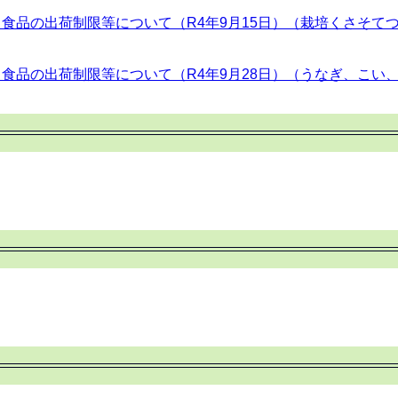
品の出荷制限等について（R4年9月15日）（栽培くさそてつ、野生
品の出荷制限等について（R4年9月28日）（うなぎ、こい、ふな、