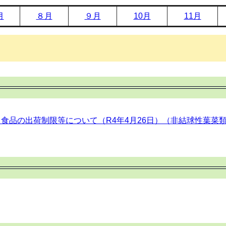
月
８月
９月
10月
11月
食品の出荷制限等について（R4年4月26日）（非結球性葉菜