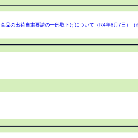
品の出荷自粛要請の一部取下げについて（R4年6月7日）（ねまが