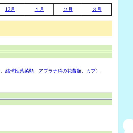
12月
１月
２月
３月
類、結球性葉菜類、アブラナ科の花蕾類、カブ）