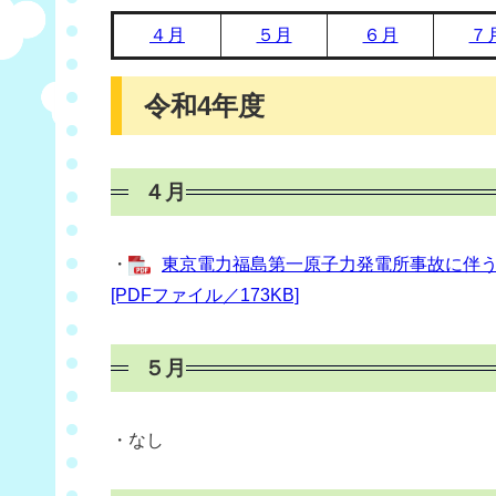
４月
５月
６月
７
令和4年度
４月
・
東京電力福島第一原子力発電所事故に伴う
[PDFファイル／173KB]
５月
・なし