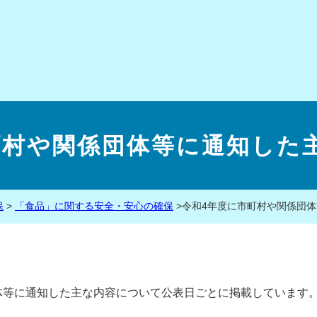
町村や関係団体等に通知した
保
>
「食品」に関する安全・安心の確保
>
令和4年度に市町村や関係団
体等に通知した主な内容について公表日ごとに掲載しています