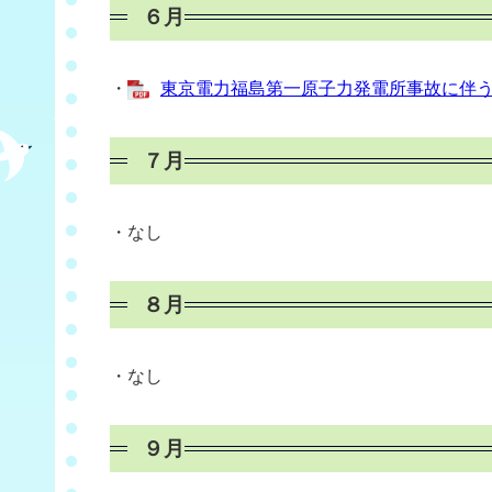
６月
・
東京電力福島第一原子力発電所事故に伴う食
７月
・なし
８月
・なし
９月