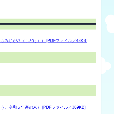
じがさ（しどけ）） [PDFファイル／48KB]
令和５年産の米） [PDFファイル／369KB]