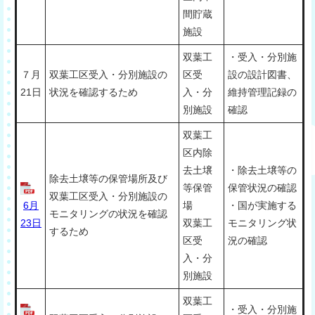
間貯蔵
施設
双葉工
・受入・分別施
７月
双葉工区受入・分別施設の
区受
設の設計図書、
21日
状況を確認するため
入・分
維持管理記録の
別施設
確認
双葉工
区内除
去土壌
・除去土壌等の
除去土壌等の保管場所及び
等保管
保管状況の確認
双葉工区受入・分別施設の
6月
場
・国が実施する
モニタリングの状況を確認
23日
双葉工
モニタリング状
するため
区受
況の確認
入・分
別施設
双葉工
・受入・分別施