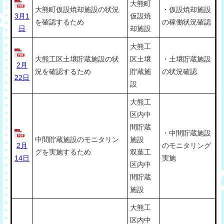
大熊町
大熊町仮設焼却施設の状況
・仮設焼却施設
3月1
仮設焼
を確認するため
の稼働状況確認
日
却施設
大熊工
大熊工区土壌貯蔵施設の状
区土壌
・土壌貯蔵施設
2月
況を確認するため
貯蔵施
の状況確認
22日
設
大熊工
区内中
間貯蔵
・中間貯蔵施設
中間貯蔵施設のモニタリン
施設
2月
のモニタリング
グを実施するため
双葉工
14日
実施
区内中
間貯蔵
施設
大熊工
区内中