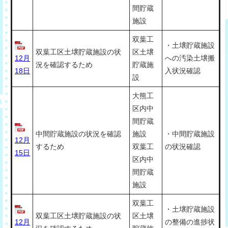
間貯蔵
施設
双葉工
・土壌貯蔵施設
双葉工区土壌貯蔵施設の状
区土壌
12月
への汚染土壌搬
況を確認するため
貯蔵施
18日
入状況確認
設
大熊工
区内中
間貯蔵
中間貯蔵施設の状況を確認
施設
・中間貯蔵施設
12月
するため
双葉工
の状況確認
15日
区内中
間貯蔵
施設
双葉工
・土壌貯蔵施設
双葉工区土壌貯蔵施設の状
区土壌
12月
の整備の進捗状