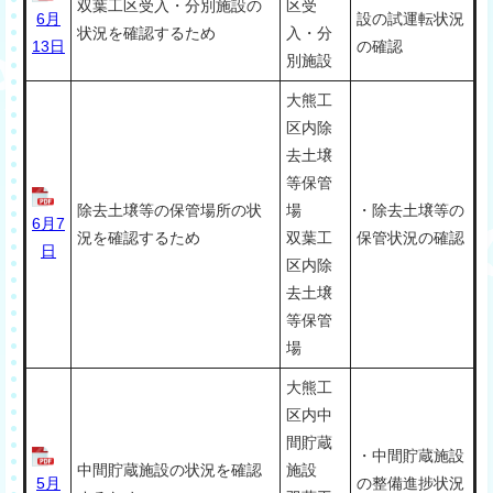
双葉工区受入・分別施設の
区受
6月
設の試運転状況
状況を確認するため
入・分
13日
の確認
別施設
大熊工
区内除
去土壌
等保管
除去土壌等の保管場所の状
場
・除去土壌等の
6月7
況を確認するため
双葉工
保管状況の確認
日
区内除
去土壌
等保管
場
大熊工
区内中
間貯蔵
・中間貯蔵施設
中間貯蔵施設の状況を確認
施設
5月
の整備進捗状況