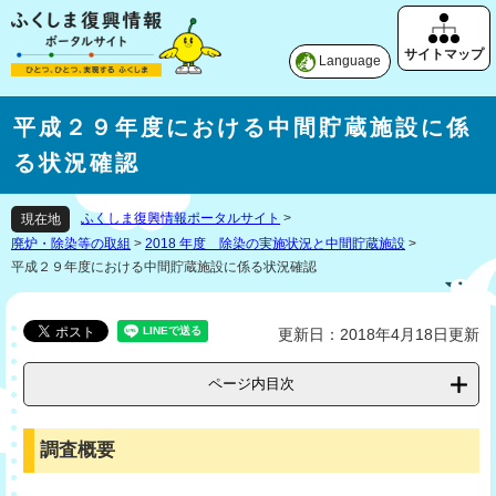
Language
平成２９年度における中間貯蔵施設に係
る状況確認
ふくしま復興情報ポータルサイト
>
現在地
廃炉・除染等の取組
>
2018 年度 除染の実施状況と中間貯蔵施設
>
平成２９年度における中間貯蔵施設に係る状況確認
更新日：2018年4月18日更新
ページ内目次
調査概要