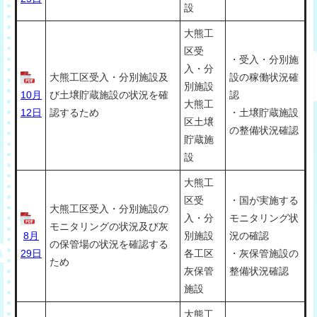
設
大熊工
区受
・受入・分別施
入・分
大熊工区受入・分別施設及
設の稼働状況確
別施設
10月
び土壌貯蔵施設の状況を確
認
大熊工
12日
認するため
・土壌貯蔵施設
区土壌
の整備状況確認
貯蔵施
設
大熊工
区受
・国が実施する
大熊工区受入・分別施設の
入・分
モニタリング状
モニタリングの状況及び灰
8月
別施設
況の確認
の保管場の状況を確認する
29日
各工区
・灰保管施設の
ため
灰保管
整備状況確認
施設
大熊工