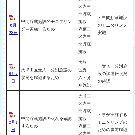
区内中
間貯蔵
・中間貯蔵施設
中間貯蔵施設のモニタリン
施設
8月
のモニタリング
グを実施するため
双葉工
23日
実施
区内中
間貯蔵
施設
大熊工
・受入・分別施
大熊工区受入・分別施設の
区受
8月7
設の試運転状況
状況を確認するため
入・分
日
の確認
別施設
大熊工
区内中
間貯蔵
・県が実施する
中間貯蔵施設の状況を確認
施設
8月1
モニタリングの
するため
双葉工
日
ための事前確認
区内中