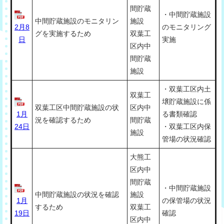
間貯蔵
・中間貯蔵施設
中間貯蔵施設のモニタリン
施設
2月8
のモニタリング
グを実施するため
双葉工
日
実施
区内中
間貯蔵
施設
・双葉工区内土
双葉工
壌貯蔵施設に係
双葉工区中間貯蔵施設の状
区内中
1月
る書類確認
況を確認するため
間貯蔵
24日
・双葉工区内保
施設
管場の状況確認
大熊工
区内中
間貯蔵
・中間貯蔵施設
中間貯蔵施設の状況を確認
施設
1月
の保管場の状況
するため
双葉工
19日
確認
区内中