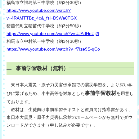
福島市立福島第三中学校（約3分30秒）
https://www.youtube.com/watch?
v=4RAMTTBz_4c&_fsi=D9We0TGX
猪苗代町立猪苗代中学校（約3分50秒）
https://www.youtube.com/watch?v=UJAdHelJj2I
相馬市立中村第一中学校（約3分30秒）
https://www.youtube.com/watch?v=f7Ize9S-qCo
事前学習教材（無料）
東日本大震災・原子力災害伝承館での震災学習を、より深い学
事前学習教材
びに繋げるため、小中高等を対象とした
を用意し
ております。
教材は、生徒向け事前学習テキストと教員向け指導書があり、
東日本大震災・原子力災害伝承館のホームページから無料でダウ
ンロードができます（申し込みが必要です）。