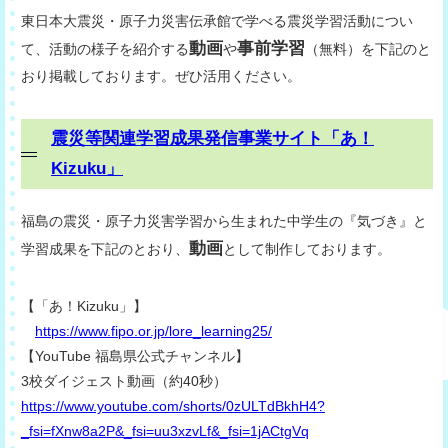
東日本大震災・原子力災害伝承館で学べる震災学習活動につい
動画
事前学習
て、活動の様子を紹介する
や
（無料）を下記のと
おり掲載しております。ぜひ活用ください。
震災等関連学習成果発信事業サイト「あ！
Kizuku」
福島の震災・原子力災害学習から生まれた中学生の『気づき』と
動画
学習成果を下記のとおり、
として制作しております。
【「あ！Kizuku」】
https://www.fipo.or.jp/lore_learning25/
【YouTube 福島県公式チャンネル】
3校ダイジェスト動画（約40秒）
https://www.youtube.com/shorts/0zULTdBkhH4?
_fsi=fXnw8a2P&_fsi=uu3xzvLf&_fsi=1jACtgVq