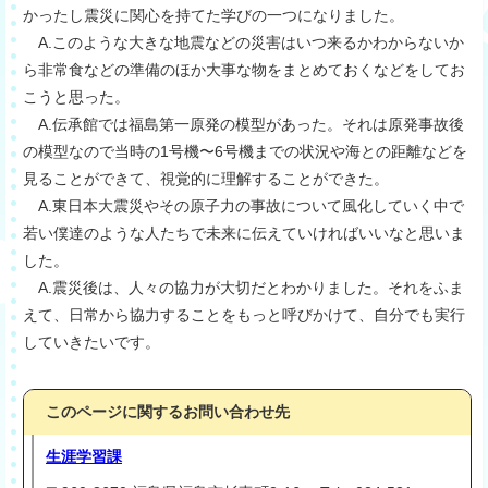
かったし震災に関心を持てた学びの一つになりました。
A.このような大きな地震などの災害はいつ来るかわからないか
ら非常食などの準備のほか大事な物をまとめておくなどをしてお
こうと思った。
A.伝承館では福島第一原発の模型があった。それは原発事故後
の模型なので当時の1号機〜6号機までの状況や海との距離などを
見ることができて、視覚的に理解することができた。
A.東日本大震災やその原子力の事故について風化していく中で
若い僕達のような人たちで未来に伝えていければいいなと思いま
した。
A.震災後は、人々の協力が大切だとわかりました。それをふま
えて、日常から協力することをもっと呼びかけて、自分でも実行
していきたいです。
このページに関するお問い合わせ先
生涯学習課