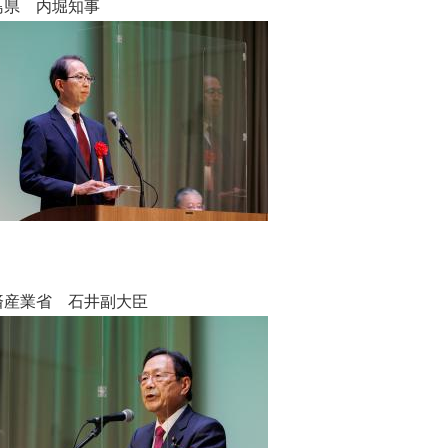
 内堀知事
省 石井副大臣