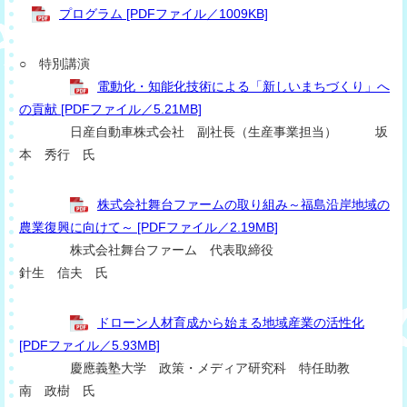
プログラム [PDFファイル／1009KB]
○ 特別講演
電動化・知能化技術による「新しいまちづくり」へ
の貢献 [PDFファイル／5.21MB]
日産自動車株式会社 副社長（生産事業担当） 坂
本 秀行 氏
株式会社舞台ファームの取り組み～福島沿岸地域の
農業復興に向けて～ [PDFファイル／2.19MB]
株式会社舞台ファーム 代表取締役
針生 信夫 氏
ドローン人材育成から始まる地域産業の活性化
[PDFファイル／5.93MB]
慶應義塾大学 政策・メディア研究科 特任助教
南 政樹 氏