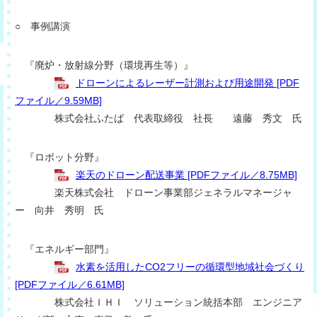
○ 事例講演
『廃炉・放射線分野（環境再生等）』
ドローンによるレーザー計測および用途開発 [PDF
ファイル／9.59MB]
株式会社ふたば 代表取締役 社長 遠藤 秀文 氏
『ロボット分野』
楽天のドローン配送事業 [PDFファイル／8.75MB]
楽天株式会社 ドローン事業部ジェネラルマネージャ
ー 向井 秀明 氏
『エネルギー部門』
水素を活用したCO2フリーの循環型地域社会づくり
[PDFファイル／6.61MB]
株式会社ＩＨＩ ソリューション統括本部 エンジニア