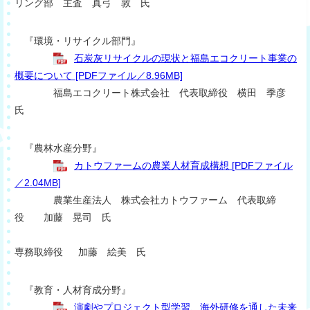
リング部 主査 真弓 敦 氏
『環境・リサイクル部門』
石炭灰リサイクルの現状と福島エコクリート事業の
概要について [PDFファイル／8.96MB]
福島エコクリート株式会社 代表取締役 横田 季彦
氏
『農林水産分野』
カトウファームの農業人材育成構想 [PDFファイル
／2.04MB]
農業生産法人 株式会社カトウファーム 代表取締
役 加藤 晃司 氏
専務取締役 加藤 絵美 氏
『教育・人材育成分野』
演劇やプロジェクト型学習、海外研修を通した未来