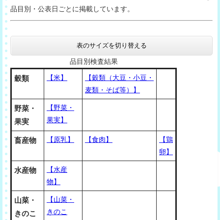
品目別・公表日ごとに掲載しています。
表のサイズを切り替える
品目別検査結果
【米】
【穀類（大豆・小豆・
穀類
麦類・そば等）】
【野菜・
野菜・
果実】
果実
【原乳】
【食肉】
【鶏
畜産物
卵】
【水産
水産物
物】
【山菜・
山菜・
きのこ
きのこ