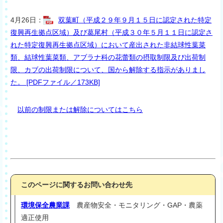
4月26日：
双葉町（平成２９年９月１５日に認定された特定
復興再生拠点区域）及び葛尾村（平成３０年５月１１日に認定さ
れた特定復興再生拠点区域）において産出された非結球性葉菜
類、結球性葉菜類、アブラナ科の花蕾類の摂取制限及び出荷制
限、カブの出荷制限について、国から解除する指示がありまし
た。 [PDFファイル／173KB]
以前の制限または解除についてはこちら
このページに関するお問い合わせ先
環境保全農業課
農産物安全・モニタリング・GAP・農薬
適正使用