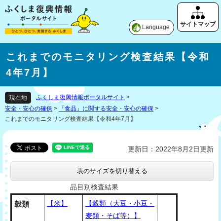
Language
これまでのモニタリング検査結果【令和
4年7月】
ふくしま復興情報ポータルサイト
>
現在地
安全・安心の確保
>
「食品」に関する安全・安心の確保
>
これまでのモニタリング検査結果【令和4年7月】
更新日：2022年8月2日更新
表のサイズを切り替える
品目別検査結果
【米】
【穀類（大豆・小豆・
穀類
麦類・そば等）】