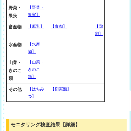
【野菜・
野菜・
果実】
果実
【原乳】
【食肉】
【鶏
畜産物
卵】
【水産
水産物
物】
【山菜・
山菜・
きのこ
きのこ
類】
類
【はちみ
【樹実類】
その他
つ】
モニタリング検査結果【詳細】