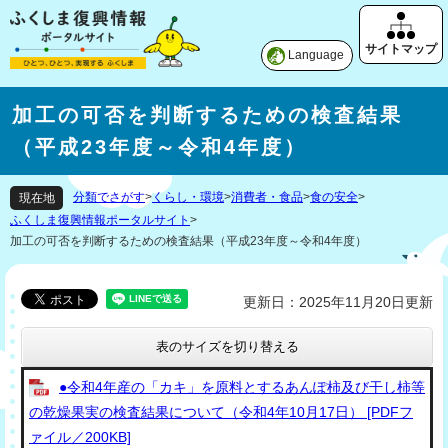
Language
加工の可否を判断するための検査結果
（平成23年度～令和4年度）
分類でさがす
>
くらし・環境
>
消費者・食品
>
食の安全
>
現在地
ふくしま復興情報ポータルサイト
>
加工の可否を判断するための検査結果（平成23年度～令和4年度）
更新日：2025年11月20日更新
表のサイズを切り替える
●令和4年産の「カキ」を原料とするあんぽ柿及び干し柿等
の乾燥果実の検査結果について（令和4年10月17日） [PDFフ
ァイル／200KB]