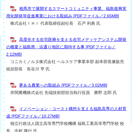
相馬市で展開するスマートコミュニティ事業、福島復興実
用化開発等促進事業における取組み [PDFファイル／2.65MB]
株式会社ＩＨＩ 代表取締役副社長 石戸 利典 氏
高度化する在宅医療を支える在宅メディケアシステム開発
の概要と福島県・浜通り地区に期待する事 [PDFファイル／
2.12MB]
コニカミノルタ株式会社 ヘルスケア事業本部 副本部長兼販売
統括部長 長谷川 亨 氏
夢ある農業への取組み [PDFファイル／3.02MB]
井関農機株式会社 先端技術部担当執行役員 勝野 志郎 氏
イノベーション・コースト構想を支える福島高専の人材育
成 [PDFファイル／10.27MB]
独立行政法人国立高等専門学校機構 福島工業高等専門学校 校
長 中村 隆行 氏