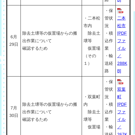
・保
・二本松
管状
二本
市内
況
松市
除去土壌等の仮置場からの搬
除去土
・積
[PDF
6月
出作業について
壌等
込作
ファ
29日
確認するため
仮置場
業
イル
（その
・輸
／
１）
送経
288K
路
B]
・保
管状
双葉
・双葉町
況
町
除去土壌等の仮置場からの搬
内
・積
[PDF
7月
出作業について
除去土
込作
ファ
30日
確認するため
壌等
業
イル
仮置場
・輸
／
送経
267K