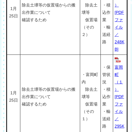
除去土壌等の仮置場からの搬
除去土
・積
）
1月
出作業について
壌等
込作
[PDF
25日
確認するため
仮置場
業
ファ
（その
・輸
イル
２）
送経
／
路
248K
B]
・保
富岡
・富岡町
管状
町
内
況
（１
除去土壌等の仮置場からの搬
除去土
・積
）
1月
出作業について
壌等
込作
[PDF
25日
確認するため
仮置場
業
ファ
（その
・輸
イル
１）
送経
／
路
295K