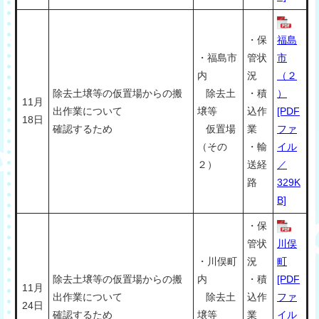
・保
福島
・福島市
管状
市
内
況
（２
除去土壌等の仮置場からの搬
除去土
・積
）
11月
出作業について
壌等
込作
[PDF
18日
確認するため
仮置場
業
ファ
（その
・輸
イル
２）
送経
／
路
329K
B]
・保
管状
川俣
・川俣町
況
町
除去土壌等の仮置場からの搬
内
・積
[PDF
11月
出作業について
除去土
込作
ファ
24日
確認するため
壌等
業
イル