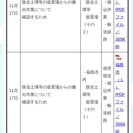
除去土壌等の仮置場からの搬
除去土
・積
）
11月
出作業について
壌等
込作
[PDF
17日
確認するため
仮置場
業
ファ
（その
・輸
イル
２）
送経
／
路
369K
B]
福島
保管
・福島市
市
状況
内
（１
・積
除去土壌等の仮置場からの搬
除去土
）
11月
込作
出作業について
壌等
[PDF
17日
業
確認するため
仮置場
ファ
・輸
（その
イル
送経
１）
／
路
356K
B]