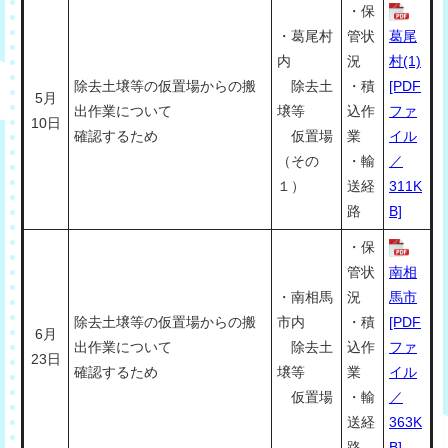
・保
・葛尾村
管状
葛尾
内
況
村(1)
除去土壌等の仮置場からの搬
除去土
・積
[PDF
5月
出作業について
壌等
込作
ファ
10日
確認するため
仮置場
業
イル
（その
・輸
／
１）
送経
311K
路
B]
・保
管状
南相
・南相馬
況
馬市
除去土壌等の仮置場からの搬
市内
・積
[PDF
6月
出作業について
除去土
込作
ファ
23日
確認するため
壌等
業
イル
仮置場
・輸
／
送経
363K
路
B]