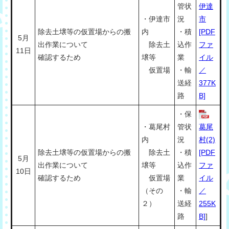
管状
伊達
・伊達市
況
市
除去土壌等の仮置場からの搬
内
・積
[PDF
5月
出作業について
除去土
込作
ファ
11日
確認するため
壌等
業
イル
仮置場
・輸
／
送経
377K
路
B]
・保
・葛尾村
管状
葛尾
内
況
村(2)
除去土壌等の仮置場からの搬
除去土
・積
[PDF
5月
出作業について
壌等
込作
ファ
10日
確認するため
仮置場
業
イル
（その
・輸
／
２）
送経
255K
路
B]
]