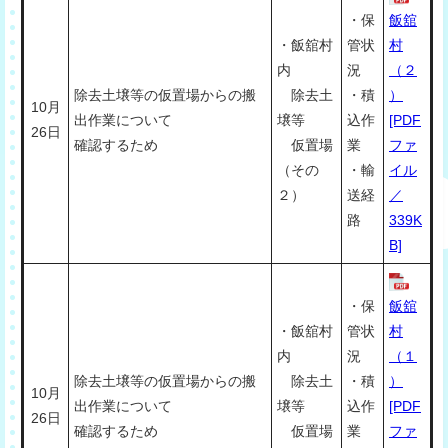
・保
飯舘
・飯舘村
管状
村
内
況
（２
除去土壌等の仮置場からの搬
除去土
・積
）
10月
出作業について
壌等
込作
[PDF
26日
確認するため
仮置場
業
ファ
（その
・輸
イル
２）
送経
／
路
339K
B]
・保
飯舘
・飯舘村
管状
村
内
況
（１
除去土壌等の仮置場からの搬
除去土
・積
）
10月
出作業について
壌等
込作
[PDF
26日
確認するため
仮置場
業
ファ