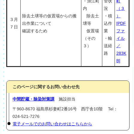
・浪江町
管状
町
内
況
（３
除去土壌等の仮置場からの搬
除去土
・積
）
３月
出作業について
壌等
込作
[PDF
７日
確認するため
仮置場
業
ファ
（その
・輸
イル
３）
送経
／
路
283K
B]
このページに関するお問い合わせ先
中間貯蔵・除染対策課
施設担当
〒960-8670 福島県杉妻町2番16号 西庁舎10階 Tel：
024-521-7276
電子メールでのお問い合わせはこちらから