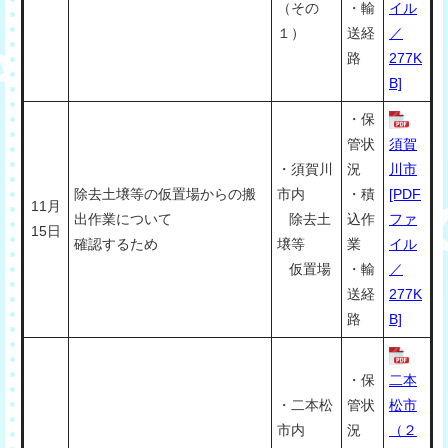
（その
・輸
イル
１）
送経
／
路
277K
B]
・保
管状
須賀
・須賀川
況
川市
除去土壌等の仮置場からの搬
市内
・積
[PDF
11月
出作業について
除去土
込作
ファ
15日
確認するため
壌等
業
イル
仮置場
・輸
／
送経
277K
路
B]
・保
二本
・二本松
管状
松市
市内
況
（２