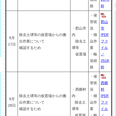
路
B]
・保
管状
郡山
・郡山市
況
市
除去土壌等の仮置場からの搬
内
・積
[PDF
9月
出作業について
除去土
込作
ファ
17日
確認するため
壌等
業
イル
仮置場
・輸
／
送経
251K
路
B]
・保
管状
西郷
・西郷村
況
村
除去土壌等の仮置場からの搬
内
・積
[PDF
9月
出作業について
除去土
込作
ファ
28日
確認するため
壌等
業
イル
仮置場
・輸
／