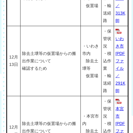
仮置場
・輸
／
送経
313K
路
B]
・保
管状
いわ
・いわき
況
き市
除去土壌等の仮置場からの搬
市内
・積
[PDF
12月
出作業について
除去土
込作
ファ
13日
確認するため
壌等
業
イル
仮置場
・輸
／
送経
291K
路
B]
・保
管状
本宮
・本宮市
況
市
除去土壌等の仮置場からの搬
内
・積
[PDF
12月
出作業について
除去土
込作
ファ