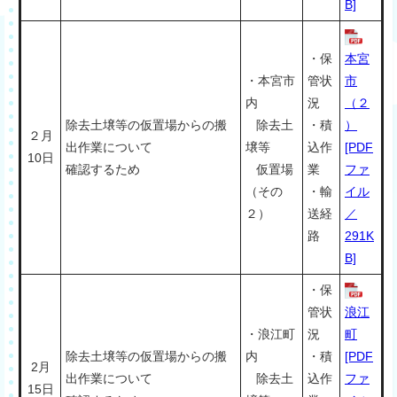
B]
・保
本宮
・本宮市
管状
市
内
況
（２
除去土壌等の仮置場からの搬
除去土
・積
）
２月
出作業について
壌等
込作
[PDF
10日
確認するため
仮置場
業
ファ
（その
・輸
イル
２）
送経
／
路
291K
B]
・保
管状
浪江
・浪江町
況
町
除去土壌等の仮置場からの搬
内
・積
[PDF
2月
出作業について
除去土
込作
ファ
15日