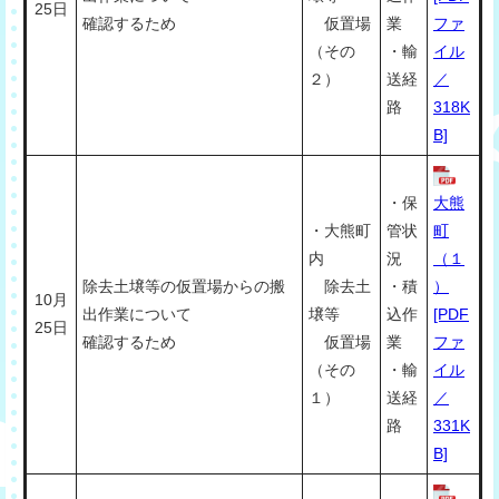
25日
確認するため
仮置場
業
ファ
（その
・輸
イル
２）
送経
／
路
318K
B]
・保
大熊
・大熊町
管状
町
内
況
（１
除去土壌等の仮置場からの搬
除去土
・積
）
10月
出作業について
壌等
込作
[PDF
25日
確認するため
仮置場
業
ファ
（その
・輸
イル
１）
送経
／
路
331K
B]