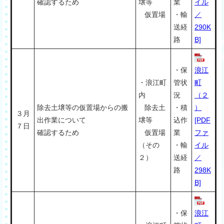
確認するため
壌等
業
イル
仮置場
・輸
／
送経
290K
路
B]
・保
浪江
・浪江町
管状
町
内
況
（２
除去土壌等の仮置場からの搬
除去土
・積
）
３月
出作業について
壌等
込作
[PDF
７日
確認するため
仮置場
業
ファ
（その
・輸
イル
２）
送経
／
路
298K
B]
・保
浪江