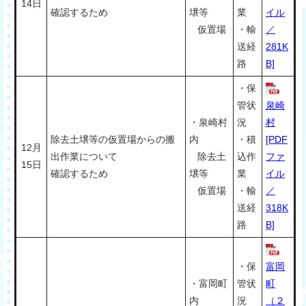
14日
確認するため
壌等
業
イル
仮置場
・輸
／
送経
281K
路
B]
・保
管状
泉崎
・泉崎村
況
村
除去土壌等の仮置場からの搬
内
・積
[PDF
12月
出作業について
除去土
込作
ファ
15日
確認するため
壌等
業
イル
仮置場
・輸
／
送経
318K
路
B]
・保
富岡
・富岡町
管状
町
内
況
（２