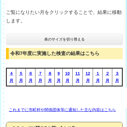
ご覧になりたい月をクリックすることで、結果に移動
します。
表のサイズを切り替える
令和7年度に実施した検査の結果はこちら
４
５
６
７
８
9
10
11
12
１
２
３
月
月
月
月
月
月
月
月
月
月
月
月
これまでに市町村や関係団体等に通知した主な内容はこちら