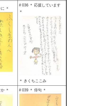
# 036 ＊ 応援しています
せに ＊
＊
＊ きくちここみ
すか ＊
# 039 ＊ 俳句 ＊