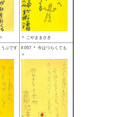
や
＊ こやままさき
じょうぶです
# 057 ＊ 今はつらくても
＊