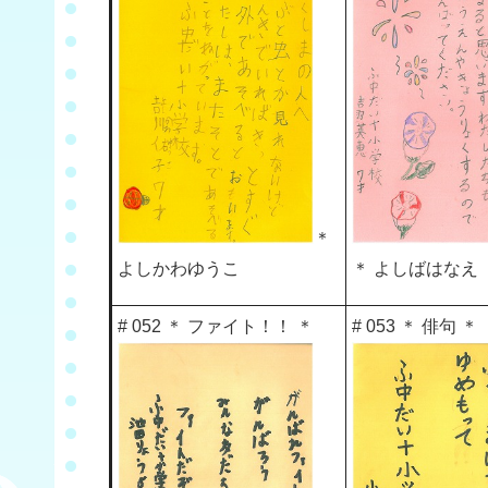
＊
よしかわゆうこ
＊ よしばはなえ
# 052 ＊ ファイト！！ ＊
# 053 ＊ 俳句 ＊