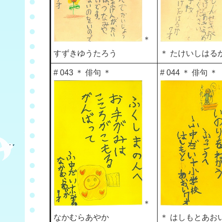
＊
すずきゆうたろう
＊ たけいしはる
# 043 ＊ 俳句 ＊
# 044 ＊ 俳句 ＊
＊
なかむらあやか
＊ はしもとあお