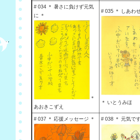
# 034 ＊ 暑さに負けず元気
# 035 ＊ しあわ
に ＊
＊
＊ いとうみほ
あおきこずえ
# 037 ＊ 応援メッセージ ＊
# 038 ＊ 元気で