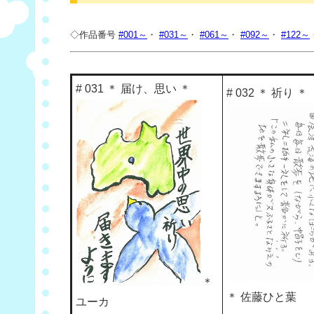
◇作品番号
#001～
・
#031～
・
#061～
・
#092～
・
#122～
# 031 ＊ 届け、思い ＊
# 032 ＊ 祈り ＊
＊
＊ 佐藤ひと葉
ユーカ