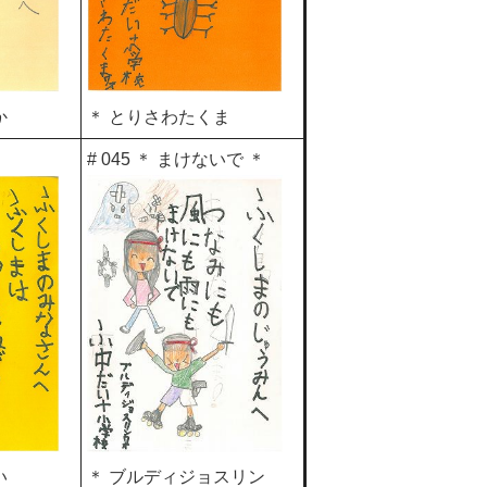
か
＊ とりさわたくま
# 045 ＊ まけないで ＊
い
＊ ブルディジョスリン