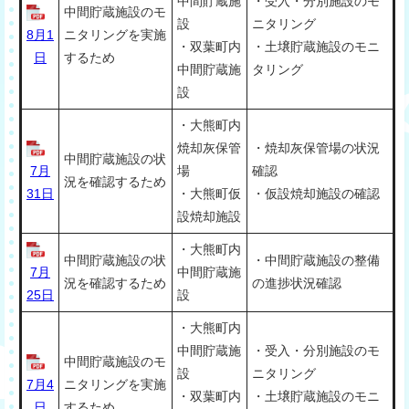
中間貯蔵施
・受入・分別施設のモ
中間貯蔵施設のモ
設
ニタリング
8月1
ニタリングを実施
・双葉町内
・土壌貯蔵施設のモニ
日
するため
中間貯蔵施
タリング
設
・大熊町内
焼却灰保管
・焼却灰保管場の状況
中間貯蔵施設の状
7月
場
確認
況を確認するため
31日
・大熊町仮
・仮設焼却施設の確認
設焼却施設
・大熊町内
中間貯蔵施設の状
・中間貯蔵施設の整備
7月
中間貯蔵施
況を確認するため
の進捗状況確認
25日
設
・大熊町内
中間貯蔵施
・受入・分別施設のモ
中間貯蔵施設のモ
設
ニタリング
7月4
ニタリングを実施
・双葉町内
・土壌貯蔵施設のモニ
日
するため