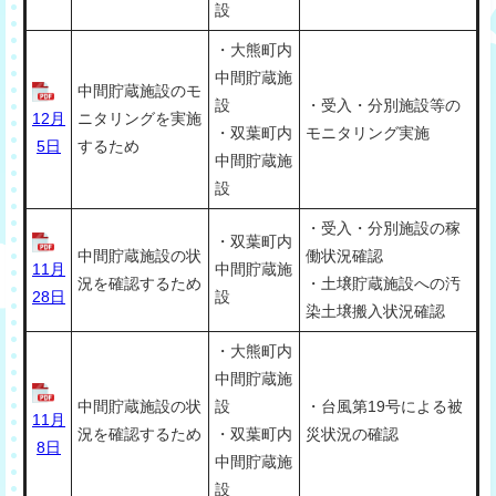
設
・大熊町内
中間貯蔵施
中間貯蔵施設のモ
設
・受入・分別施設等の
12月
ニタリングを実施
・双葉町内
モニタリング実施
5日
するため
中間貯蔵施
設
・受入・分別施設の稼
・双葉町内
中間貯蔵施設の状
働状況確認
11月
中間貯蔵施
況を確認するため
・土壌貯蔵施設への汚
28日
設
染土壌搬入状況確認
・大熊町内
中間貯蔵施
中間貯蔵施設の状
設
・台風第19号による被
11月
況を確認するため
・双葉町内
災状況の確認
8日
中間貯蔵施
設