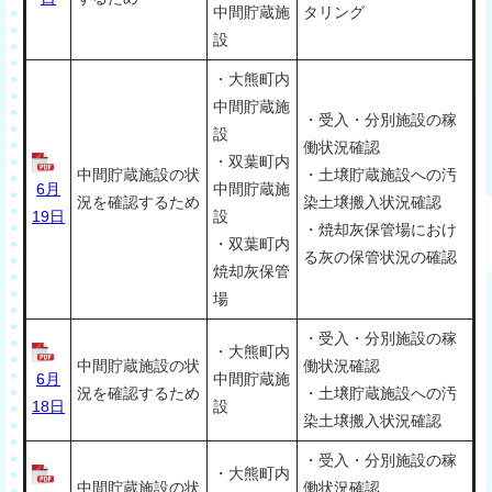
中間貯蔵施
タリング
設
・大熊町内
中間貯蔵施
・受入・分別施設の稼
設
働状況確認
・双葉町内
中間貯蔵施設の状
・土壌貯蔵施設への汚
6月
中間貯蔵施
況を確認するため
染土壌搬入状況確認
19日
設
・焼却灰保管場におけ
・双葉町内
る灰の保管状況の確認
焼却灰保管
場
・受入・分別施設の稼
・大熊町内
中間貯蔵施設の状
働状況確認
6月
中間貯蔵施
況を確認するため
・土壌貯蔵施設への汚
18日
設
染土壌搬入状況確認
・受入・分別施設の稼
・大熊町内
中間貯蔵施設の状
働状況確認