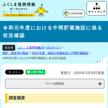
Language
令和元年度における中間貯蔵施設に係る
状況確認
ふくしま復興情報ポータルサイト
>
現在地
廃炉・除染等の取組
>
2019 年度 除染の実施状況と中間貯蔵施設
>
令和元年度における中間貯蔵施設に係る状況確認
更新日：2020年3月30日更新
ページ内目次
調査概要