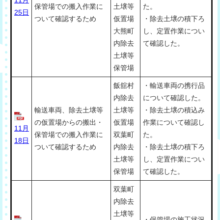
保管場での搬入作業に
土壌等
た。
25日
ついて確認するため
仮置場
・除去土壌の積下ろ
大熊町
し、定置作業につい
内除去
て確認した。
土壌等
保管場
飯舘村
・輸送車両の携行品
内除去
について確認した。
輸送車両、除去土壌等
土壌等
・除去土壌の積込み
の仮置場からの搬出・
仮置場
作業について確認し
11月
保管場での搬入作業に
双葉町
た。
18日
ついて確認するため
内除去
・除去土壌の積下ろ
土壌等
し、定置作業につい
保管場
て確認した。
双葉町
内除去
土壌等
・保管場の施工状況