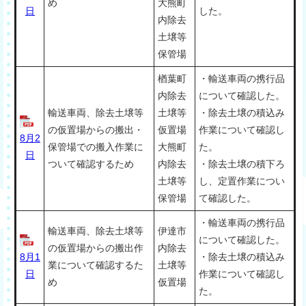
め
大熊町
日
した。
内除去
土壌等
保管場
楢葉町
・輸送車両の携行品
内除去
について確認した。
輸送車両、除去土壌等
土壌等
・除去土壌の積込み
の仮置場からの搬出・
仮置場
作業について確認し
8月2
保管場での搬入作業に
大熊町
た。
日
ついて確認するため
内除去
・除去土壌の積下ろ
土壌等
し、定置作業につい
保管場
て確認した。
・輸送車両の携行品
輸送車両、除去土壌等
伊達市
について確認した。
の仮置場からの搬出作
内除去
8月1
・除去土壌の積込み
業について確認するた
土壌等
日
作業について確認し
め
仮置場
た。