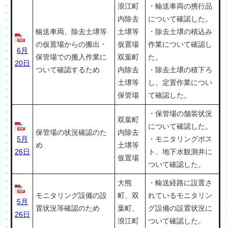
浪江町
・輸送車両の携行品
内除去
について確認した。
輸送車両、除去土壌等
土壌等
・除去土壌の積込み
の仮置場からの搬出・
仮置場
作業について確認し
6月
保管場での搬入作業に
双葉町
た。
20日
ついて確認するため
内除去
・除去土壌の積下ろ
土壌等
し、定置作業につい
保管場
て確認した。
・保管場の舗装状況
双葉町
について確認した。
保管場の状況確認のた
内除去
5月
・モニタリングポス
め
土壌等
26日
ト、地下水観測井に
仮置場
ついて確認した。
大熊
・輸送経路に設置さ
モニタリング設備の設
町、双
れているモニタリン
5月
置状況等確認のため
葉町、
グ設備の設置状況に
26日
浪江町
ついて確認した。