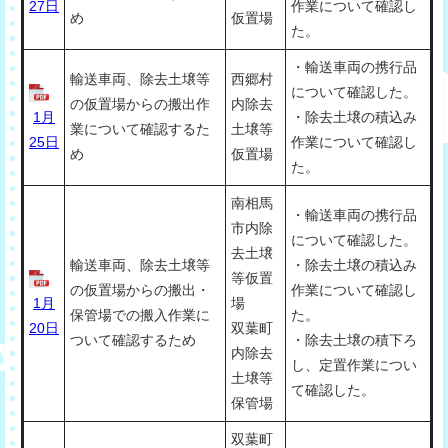
27日
作業について確認し
め
仮置場
た。
・輸送車両の携行品
輸送車両、除去土壌等
西郷村
について確認した。
の仮置場からの搬出作
内除去
1月
・除去土壌の積込み
業について確認するた
土壌等
25日
作業について確認し
め
仮置場
た。
南相馬
・輸送車両の携行品
市内除
について確認した。
去土壌
輸送車両、除去土壌等
・除去土壌の積込み
等仮置
の仮置場からの搬出・
作業について確認し
1月
場
保管場での搬入作業に
た。
20日
双葉町
ついて確認するため
・除去土壌の積下ろ
内除去
し、定置作業につい
土壌等
て確認した。
保管場
双葉町