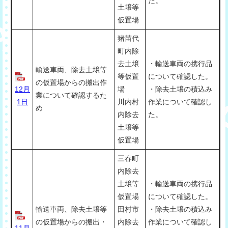
た。
土壌等
仮置場
猪苗代
町内除
去土壌
・輸送車両の携行品
輸送車両、除去土壌等
等仮置
について確認した。
の仮置場からの搬出作
12月
場
・除去土壌の積込み
業について確認するた
1日
川内村
作業について確認し
め
内除去
た。
土壌等
仮置場
三春町
内除去
土壌等
・輸送車両の携行品
仮置場
について確認した。
輸送車両、除去土壌等
田村市
・除去土壌の積込み
の仮置場からの搬出・
内除去
作業について確認し
11月