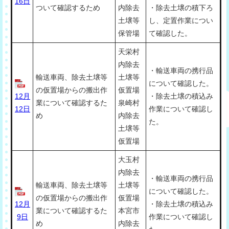
16日
ついて確認するため
内除去
・除去土壌の積下ろ
土壌等
し、定置作業につい
保管場
て確認した。
天栄村
内除去
・輸送車両の携行品
輸送車両、除去土壌等
土壌等
について確認した。
の仮置場からの搬出作
仮置場
12月
・除去土壌の積込み
業について確認するた
泉崎村
12日
作業について確認し
め
内除去
た。
土壌等
仮置場
大玉村
内除去
・輸送車両の携行品
輸送車両、除去土壌等
土壌等
について確認した。
の仮置場からの搬出作
仮置場
12月
・除去土壌の積込み
業について確認するた
本宮市
9日
作業について確認し
め
内除去