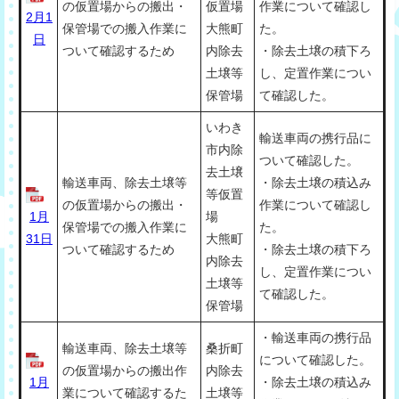
の仮置場からの搬出・
仮置場
作業について確認し
2月1
保管場での搬入作業に
大熊町
た。
日
ついて確認するため
内除去
・除去土壌の積下ろ
土壌等
し、定置作業につい
保管場
て確認した。
いわき
輸送車両の携行品に
市内除
ついて確認した。
去土壌
輸送車両、除去土壌等
・除去土壌の積込み
等仮置
の仮置場からの搬出・
作業について確認し
1月
場
保管場での搬入作業に
た。
31日
大熊町
ついて確認するため
・除去土壌の積下ろ
内除去
し、定置作業につい
土壌等
て確認した。
保管場
・輸送車両の携行品
輸送車両、除去土壌等
桑折町
について確認した。
の仮置場からの搬出作
内除去
1月
・除去土壌の積込み
業について確認するた
土壌等