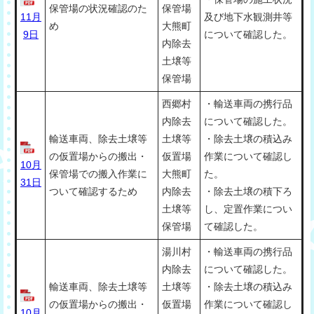
保管場の状況確認のた
保管場
11月
及び地下水観測井等
め
大熊町
9日
について確認した。
内除去
土壌等
保管場
西郷村
・輸送車両の携行品
内除去
について確認した。
輸送車両、除去土壌等
土壌等
・除去土壌の積込み
の仮置場からの搬出・
仮置場
作業について確認し
10月
保管場での搬入作業に
大熊町
た。
31日
ついて確認するため
内除去
・除去土壌の積下ろ
土壌等
し、定置作業につい
保管場
て確認した。
湯川村
・輸送車両の携行品
内除去
について確認した。
輸送車両、除去土壌等
土壌等
・除去土壌の積込み
の仮置場からの搬出・
仮置場
作業について確認し
10月