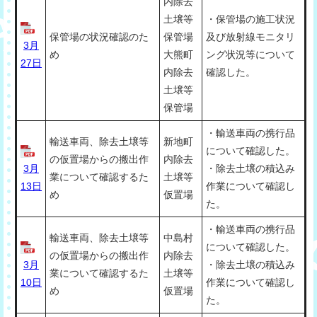
内除去
土壌等
・保管場の施工状況
保管場の状況確認のた
保管場
及び放射線モニタリ
3月
め
大熊町
ング状況等について
27日
内除去
確認した。
土壌等
保管場
・輸送車両の携行品
輸送車両、除去土壌等
新地町
について確認した。
の仮置場からの搬出作
内除去
3月
・除去土壌の積込み
業について確認するた
土壌等
13日
作業について確認し
め
仮置場
た。
・輸送車両の携行品
輸送車両、除去土壌等
中島村
について確認した。
の仮置場からの搬出作
内除去
3月
・除去土壌の積込み
業について確認するた
土壌等
10日
作業について確認し
め
仮置場
た。