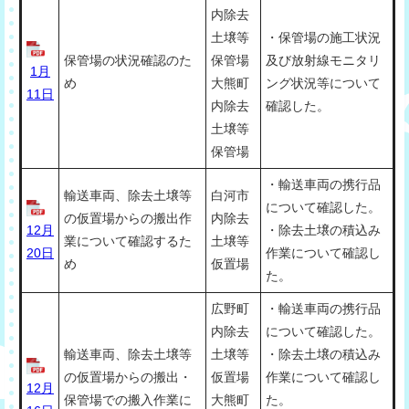
内除去
土壌等
・保管場の施工状況
保管場の状況確認のた
保管場
及び放射線モニタリ
1月
め
大熊町
ング状況等について
11日
内除去
確認した。
土壌等
保管場
・輸送車両の携行品
輸送車両、除去土壌等
白河市
について確認した。
の仮置場からの搬出作
内除去
12月
・除去土壌の積込み
業について確認するた
土壌等
20日
作業について確認し
め
仮置場
た。
広野町
・輸送車両の携行品
内除去
について確認した。
輸送車両、除去土壌等
土壌等
・除去土壌の積込み
の仮置場からの搬出・
仮置場
作業について確認し
12月
保管場での搬入作業に
大熊町
た。